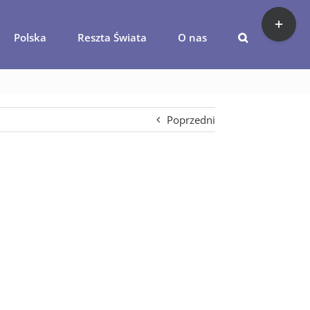
Toggle
Sliding
Polska
Reszta Świata
O nas
Bar
albufejra3
Area
Poprzedni