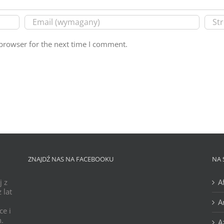
browser for the next time I comment.
ZNAJDŹ NAS NA FACEBOOKU
NA 
j z
A
 lat
A
ce i
h.
A