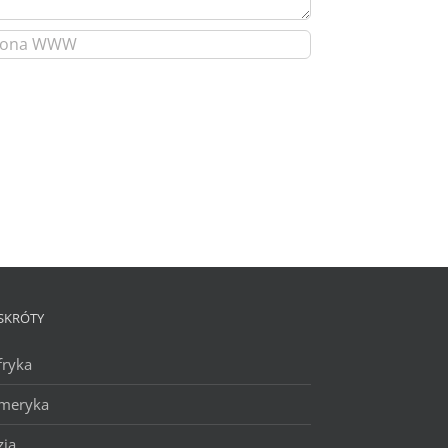
SKRÓTY
fryka
meryka
zja