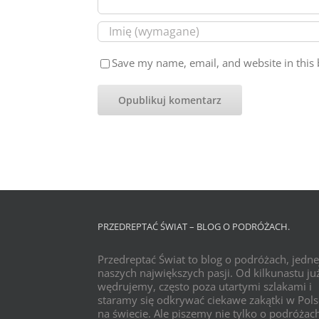
Save my name, email, and website in this 
PRZEDREPTAĆ ŚWIAT – BLOG O PODRÓŻACH.
Przedreptać Świat to blog o podróżach, jedne
naszych największych pasji. Od kilkunastu już
wędrujemy, często poza utartymi szlakami i
staramy się odkrywać ciekawe zakątki w Pols
na świecie. Ale piszemy nie tylko o podróżac