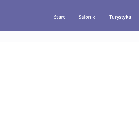
Start
Salonik
Turystyka
wna
Dwa urocze, portugalskie miasteczka, które warto zobaczyć