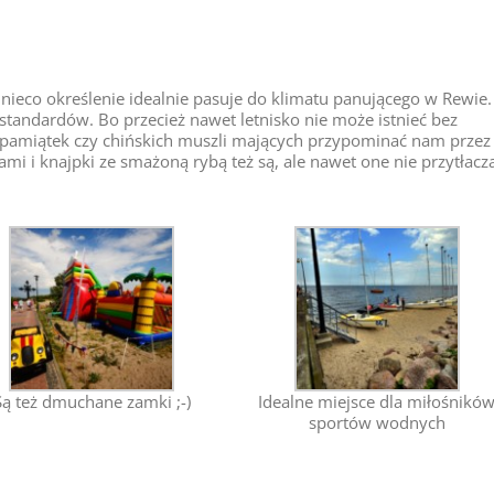
ż nieco określenie idealnie pasuje do klimatu panującego w Rewie.
tandardów. Bo przecież nawet letnisko nie może istnieć bez
pamiątek czy chińskich muszli mających przypominać nam przez 
mi i knajpki ze smażoną rybą też są, ale nawet one nie przytłacz
Są też dmuchane zamki ;-)
Idealne miejsce dla miłośnikó
sportów wodnych