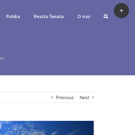
Toggle
Sliding
Polska
Reszta Świata
O nas
Bar
Area
em
Previous
Next