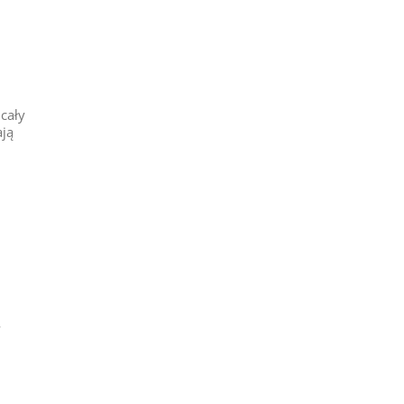
cały
ają
w