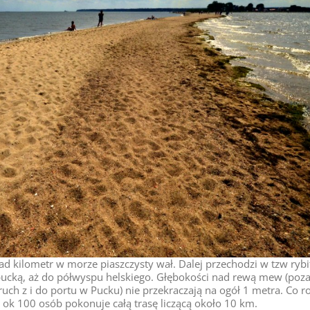
 kilometr w morze piaszczysty wał. Dalej przechodzi w tzw rybi
ę pucką, aż do półwyspu helskiego. Głębokości nad rewą mew (poz
h z i do portu w Pucku) nie przekraczają na ogół 1 metra. Co r
 ok 100 osób pokonuje całą trasę liczącą około 10 km.