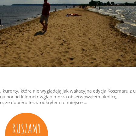
u kurorty, które nie wyglądają jak wakacyjna edycja Koszmaru z u
ę na ponad kilometr wgłąb morza obserwowałem okolicę,
ło, że dopiero teraz odkryłem to miejsce …