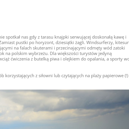
ie spotkał nas gdy z tarasu knajpki serwującej doskonałą kawę i
amiast pustki po horyzont, dziesiątki żagli. Windsurferzy, kitesur
ującymi na falach skuterami i przecinającymi odmęty wód zatoki
ok na polskim wybrzeżu. Dla większości turystów jedyną
ciąż ćwiczenia z butelką piwa i olejkiem do opalania, a sporty 
ób korzystających z siłowni lub czytających na plaży papierowe (!)