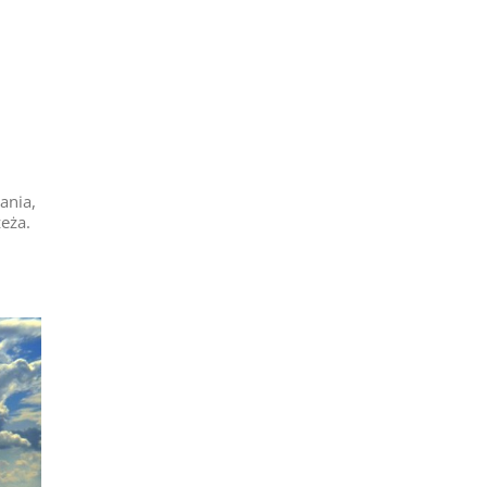
ania,
zeża.