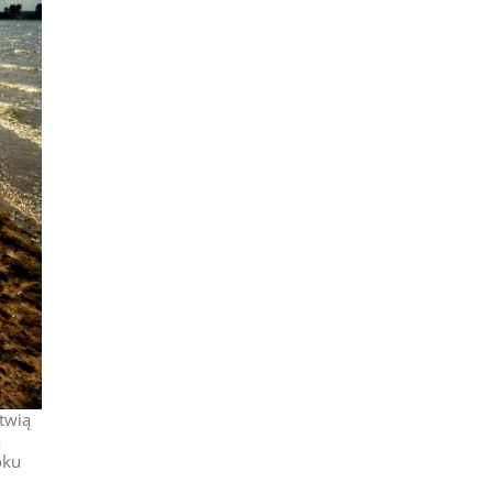
twią
a
oku