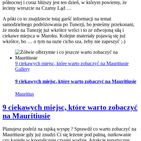
północnej i coraz bliższy jest ten dzień, w którym powiemy, że
lecimy wreszcie na Czarny Ląd …
A póki co to znajdziecie tutaj garść informacji na temat
samodzielnego podróżowania po Tunezji, bo jesteśmy przekonani,
że moda na Tunezję już wkrótce wróci i to ze zdwojoną siłą i
ciekawe miejsca w Maroku. Kolejne materiały pojawią się już
wkrótce, bo … o tym na razie cicho sza, żeby nie zapeszyć ;-)
9 ciekawych miejsc, które warto zobaczyć na Mauritiusie
Gallery
9 ciekawych miejsc, które warto zobaczyć na Mauritiusie
Mauritius
9 ciekawych miejsc, które warto zobaczyć
na Mauritiusie
Planujesz podróż na rajską wyspę ? Sprawdź co warto zobaczyć na
Mauritiusie gdy już znudzi Ci się leżenie pod palmą, nurkowanie
czy kąpiele w krystalicznie czystej wodzie. Atrakcje turystyczne,