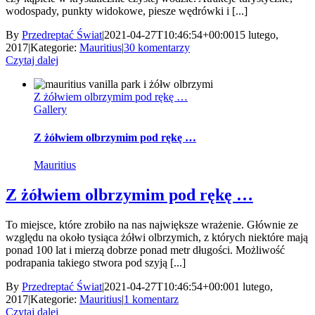
wodospady, punkty widokowe, piesze wędrówki i [...]
By
Przedreptać Świat
|
2021-04-27T10:46:54+00:00
15 lutego,
2017
|
Kategorie:
Mauritius
|
30 komentarzy
Czytaj dalej
Z żółwiem olbrzymim pod rękę …
Gallery
Z żółwiem olbrzymim pod rękę …
Mauritius
Z żółwiem olbrzymim pod rękę …
To miejsce, które zrobiło na nas największe wrażenie. Głównie ze
względu na około tysiąca żółwi olbrzymich, z których niektóre mają
ponad 100 lat i mierzą dobrze ponad metr długości. Możliwość
podrapania takiego stwora pod szyją [...]
By
Przedreptać Świat
|
2021-04-27T10:46:54+00:00
1 lutego,
2017
|
Kategorie:
Mauritius
|
1 komentarz
Czytaj dalej