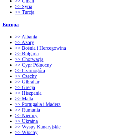
>> Oman
>> Syria
>> Turcja
Europa
>> Albania
>> Azory
>> Bośnia i Hercegowina
>> Bułgaria
>> Chorwacja
>> Cypr Północny
>> Czarnogóra
>> Czechy
>> Gibraltar
>> Grecja
>> Hiszpania
>> Malta
>> Portugalia i Madera
>> Rumunia
>> Niemcy
>> Ukraina
>> Wyspy Kanaryjskie
>> Włochy