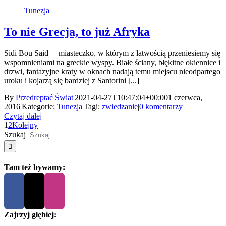
Tunezja
To nie Grecja, to już Afryka
Sidi Bou Said – miasteczko, w którym z łatwością przeniesiemy się
wspomnieniami na greckie wyspy. Białe ściany, błękitne okiennice i
drzwi, fantazyjne kraty w oknach nadają temu miejscu nieodpartego
uroku i kojarzą się bardziej z Santorini [...]
By
Przedreptać Świat
|
2021-04-27T10:47:04+00:00
1 czerwca,
2016
|
Kategorie:
Tunezja
|
Tagi:
zwiedzanie
|
0 komentarzy
Czytaj dalej
1
2
Kolejny
Szukaj
Tam też bywamy:
Zajrzyj głębiej: