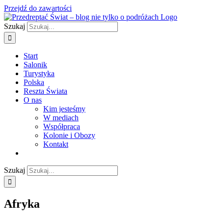
Przejdź do zawartości
Szukaj
Start
Salonik
Turystyka
Polska
Reszta Świata
O nas
Kim jesteśmy
W mediach
Współpraca
Kolonie i Obozy
Kontakt
Szukaj
Afryka