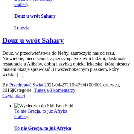
Gallery
Douz u wrót Sahary
Tunezja
Douz u wrót Sahary
Douz, w przeciwieństwie do Nefty, zauroczyło nas od razu.
Niewielkie, nieco senne, z przesympatycznymi ludźmi, doskonałą
restauracją u Alibaby, dobrą i szybką opieką lekarską, którą niestety
miałem okazje sprawdzić :) i wszechobecnym piaskiem, który
wciska [...]
By
Przedreptać Świat
|
2021-04-27T10:47:04+00:00
1 czerwca,
2016
|
Kategorie:
Tunezja
|
0 komentarzy
Czytaj dalej
To nie Grecja, to już Afryka
Gallery
To nie Grecja, to już Afryka