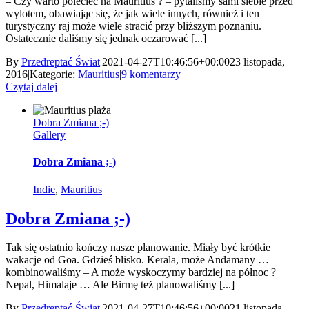
– Czy warto polecieć na Mauritius ? – pytaliśmy sami siebie przed
wylotem, obawiając się, że jak wiele innych, również i ten
turystyczny raj może wiele stracić przy bliższym poznaniu.
Ostatecznie daliśmy się jednak oczarować [...]
By
Przedreptać Świat
|
2021-04-27T10:46:56+00:00
23 listopada,
2016
|
Kategorie:
Mauritius
|
9 komentarzy
Czytaj dalej
Dobra Zmiana ;-)
Gallery
Dobra Zmiana ;-)
Indie
,
Mauritius
Dobra Zmiana ;-)
Tak się ostatnio kończy nasze planowanie. Miały być krótkie
wakacje od Goa. Gdzieś blisko. Kerala, może Andamany … –
kombinowaliśmy – A może wyskoczymy bardziej na północ ?
Nepal, Himalaje … Ale Birmę też planowaliśmy [...]
By
Przedreptać Świat
|
2021-04-27T10:46:56+00:00
21 listopada,