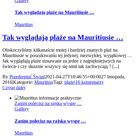
Gallery
Tak wyglądają plaże na Mauritiusie …
Mauritius
Tak wyglądają plaże na Mauritiusie …
Obskoczyliśmy kilkanaście mniej i bardziej znanych plaż na
Mauritiusie w poszukiwaniu tej jedynej, niezwykłej, wyjątkowej …
Jak wyglądają plaże uznawane za jedne z najpiękniejszych na
świecie i czy słusznie wszyscy się nimi tak zachwycają ? [...]
By
Przedreptać Świat
|
2021-04-27T10:46:55+00:00
27 listopada,
2016
|
Kategorie:
Mauritius
|
Tagi:
plaże
|
16 komentarzy
Czytaj dalej
Zanim polecisz na rajską wyspę …
Gallery
Zanim polecisz na rajską wyspę …
Mauritius