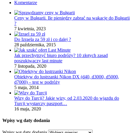
Komentarze
Ceny w Bułgarii. Ile pieniędzy zabrać na wakacje do Bułgarii
?
7 kwietnia, 2023
Do Izraela za 59 zł i co dalej ?
28 października, 2015
Jak przechytrzyć biuro podróży? 10 złotych zasad
poszukiwaczy last minute
7 listopada, 2020
Obiektyw do lustrzanki Nikon DX (d40, d3000, d5000,
d7000) – test w podróży
5 maja, 2014
Wizy do Turcji? Jakie wizy, od 2.03.2020 do wjazdu do
Turcji wystarczy paszport…
16 maja, 2020
Wpisy wg daty dodania
Wpisy wg daty dodania