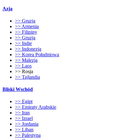
Azja
>> Gruzja
>> Armenia
>> Filipiny
>> Gruzja
>> Indie
>> Indonezja
>> Korea Południowa
>> Malezja
>> Laos
>> Rosja
>> Tajlandia
Bliski Wschód
>> Egipt
>> Emiraty Arabskie
>> Iran
>> Izrael
>> Jordania
>> Liban
>> Palestyna