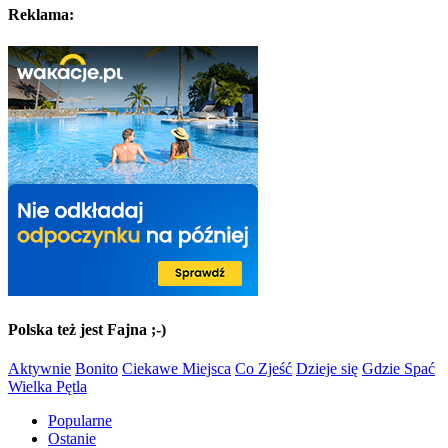
Reklama:
Polska też jest Fajna ;-)
Aktywnie
Bonito
Ciekawe Miejsca
Co Zjeść
Dzieje się
Gdzie Spać
Wielka Pętla
Popularne
Ostanie