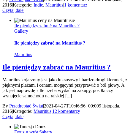
2016
|
Kategorie:
Indie
,
Mauritius
|
1 komentarz
Czytaj dalej
Ile pieniędzy zabrać na Mauritius ?
Gallery
Ile pieniędzy zabrać na Mauritius ?
Mauritius
Ile pieniędzy zabrać na Mauritius ?
Mauritius kojarzony jest jako luksusowy i bardzo drogi kierunek, z
pięknymi plażami i cenami mogącymi przyprawić o ból głowy. A
jak jest naprawdę ? Ile trzeba wydać na zakupy, posiłki czy
wynajęcie samochodu na rajskiej [...]
By
Przedreptać Świat
|
2021-04-27T10:46:56+00:00
9 listopada,
2016
|
Kategorie:
Mauritius
|
12 komentarzy
Czytaj dalej
Douz u wrót Sahary