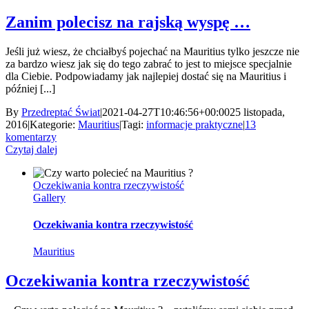
Zanim polecisz na rajską wyspę …
Jeśli już wiesz, że chciałbyś pojechać na Mauritius tylko jeszcze nie
za bardzo wiesz jak się do tego zabrać to jest to miejsce specjalnie
dla Ciebie. Podpowiadamy jak najlepiej dostać się na Mauritius i
później [...]
By
Przedreptać Świat
|
2021-04-27T10:46:56+00:00
25 listopada,
2016
|
Kategorie:
Mauritius
|
Tagi:
informacje praktyczne
|
13
komentarzy
Czytaj dalej
Oczekiwania kontra rzeczywistość
Gallery
Oczekiwania kontra rzeczywistość
Mauritius
Oczekiwania kontra rzeczywistość