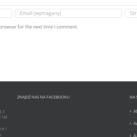
browser for the next time I comment.
ZNAJDŹ NAS NA FACEBOOKU
NA 
j z
A
 lat
A
ce i
h.
A