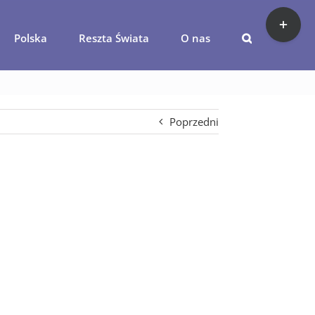
Toggle
Sliding
Polska
Reszta Świata
O nas
Bar
iaty-portugalia2
Area
Poprzedni