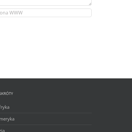
SKRÓTY
fryka
meryka
zja