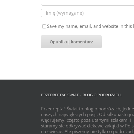
Save my name, email, and website in this 
PRZEDREPTAĆ ŚWIAT – BLOG O PODRÓŻACH.
Przedreptać Świat to blog o podróżach, jedne
naszych największych pasji. Od kilkunastu już
wędrujemy, często poza utartymi szlakami i
staramy się odkrywać ciekawe zakątki w Pols
na świecie. Ale piszemy nie tylko o podróżac