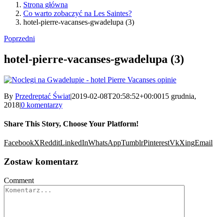
Strona główna
Co warto zobaczyć na Les Saintes?
hotel-pierre-vacanses-gwadelupa (3)
Poprzedni
hotel-pierre-vacanses-gwadelupa (3)
By
Przedreptać Świat
|
2019-02-08T20:58:52+00:00
15 grudnia,
2018
|
0 komentarzy
Share This Story, Choose Your Platform!
Facebook
X
Reddit
LinkedIn
WhatsApp
Tumblr
Pinterest
Vk
Xing
Email
Zostaw komentarz
Comment