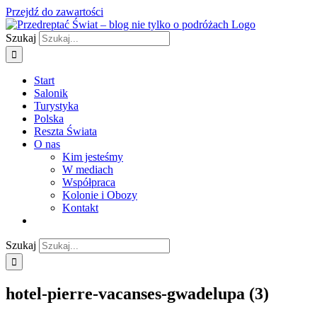
Przejdź do zawartości
Szukaj
Start
Salonik
Turystyka
Polska
Reszta Świata
O nas
Kim jesteśmy
W mediach
Współpraca
Kolonie i Obozy
Kontakt
Szukaj
hotel-pierre-vacanses-gwadelupa (3)