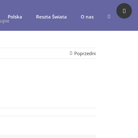
Toggle
Sliding
Polska
Reszta Świata
O nas
Bar
lupie
Area
Poprzedni