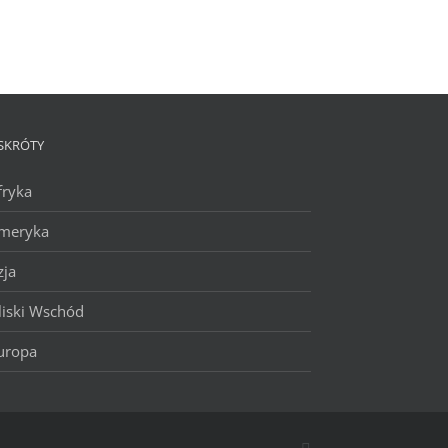
SKRÓTY
fryka
meryka
zja
liski Wschód
uropa