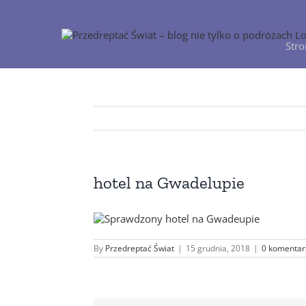
Przejdź
do
zawartości
Str
hotel na Gwadelupie
By
Przedreptać Świat
|
15 grudnia, 2018
|
0 komentar