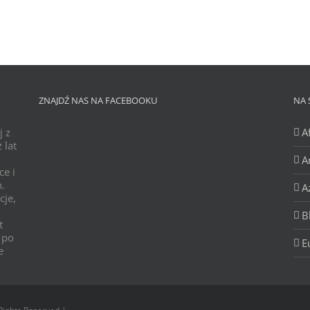
ZNAJDŹ NAS NA FACEBOOKU
NA 
j z
A
 lat
A
ce i
h.
A
cje,
B
t
 po
E
e