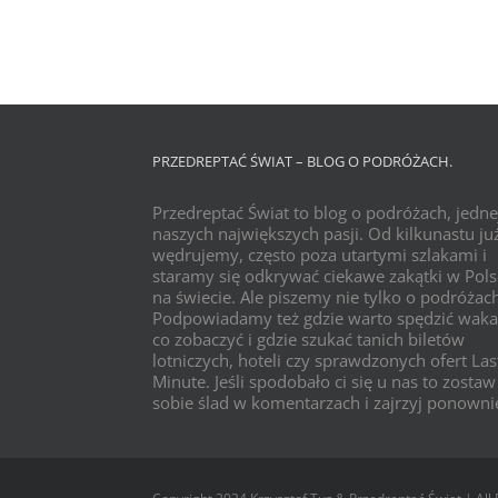
PRZEDREPTAĆ ŚWIAT – BLOG O PODRÓŻACH.
Przedreptać Świat to blog o podróżach, jedne
naszych największych pasji. Od kilkunastu już
wędrujemy, często poza utartymi szlakami i
staramy się odkrywać ciekawe zakątki w Pols
na świecie. Ale piszemy nie tylko o podróżac
Podpowiadamy też gdzie warto spędzić waka
co zobaczyć i gdzie szukać tanich biletów
lotniczych, hoteli czy sprawdzonych ofert Las
Minute. Jeśli spodobało ci się u nas to zostaw
sobie ślad w komentarzach i zajrzyj ponowni