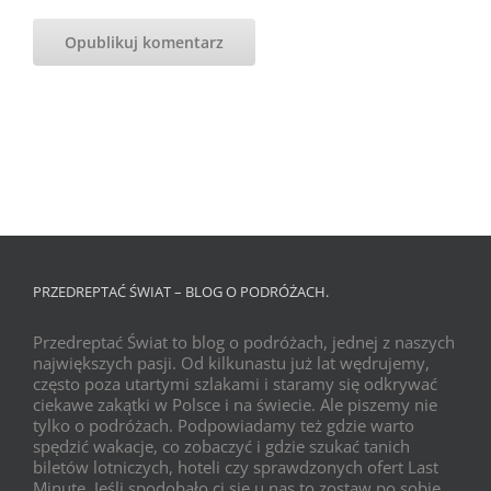
PRZEDREPTAĆ ŚWIAT – BLOG O PODRÓŻACH.
Przedreptać Świat to blog o podróżach, jednej z naszych
największych pasji. Od kilkunastu już lat wędrujemy,
często poza utartymi szlakami i staramy się odkrywać
ciekawe zakątki w Polsce i na świecie. Ale piszemy nie
tylko o podróżach. Podpowiadamy też gdzie warto
spędzić wakacje, co zobaczyć i gdzie szukać tanich
biletów lotniczych, hoteli czy sprawdzonych ofert Last
Minute. Jeśli spodobało ci się u nas to zostaw po sobie