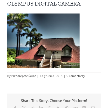
OLYMPUS DIGITAL CAMERA
By
Przedreptać Świat
|
15 grudnia, 2018
|
0 komentarzy
Share This Story, Choose Your Platform!
Facebook
X
Reddit
LinkedIn
WhatsApp
Tumblr
Pinterest
Vk
Xing
Email