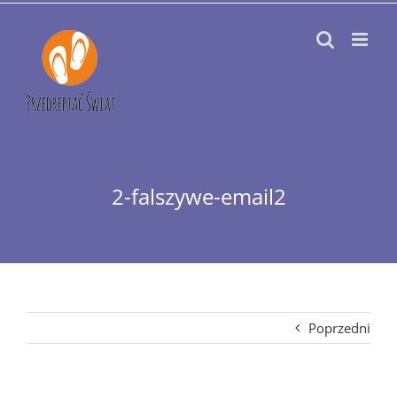
Przejdź
do
zawartości
2-falszywe-email2
Poprzedni