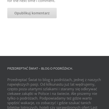
for the next time I comment.
PRZEDREPTAĆ ŚWIAT – BLOG O PODRÓŻACH.
Przedreptać Świat to blog o podróżach, jednej z naszych
największych pasji. Od kilkunastu już lat wędrujemy,
często poza utartymi szlakami i staramy się odkrywać
ciekawe zakątki w Polsce i na świecie. Ale piszemy nie
tylko o podróżach. Podpowiadamy też gdzie warto
spędzić wakacje, co zobaczyć i gdzie szukać tanich
biletów lotniczych, hoteli czy sprawdzonych ofert Last