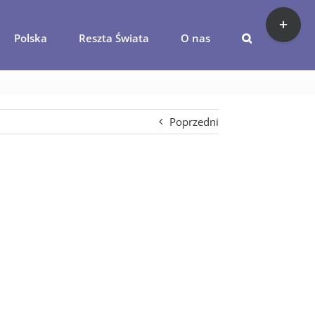
Toggle
Sliding
Polska
Reszta Świata
O nas
Bar
Ureki
Area
Poprzedni