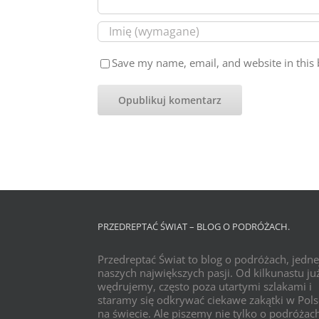
Save my name, email, and website in this 
PRZEDREPTAĆ ŚWIAT – BLOG O PODRÓŻACH.
Przedreptać Świat to blog o podróżach, jedne
naszych największych pasji. Od kilkunastu już
wędrujemy, często poza utartymi szlakami i
staramy się odkrywać ciekawe zakątki w Pols
na świecie. Ale piszemy nie tylko o podróżac