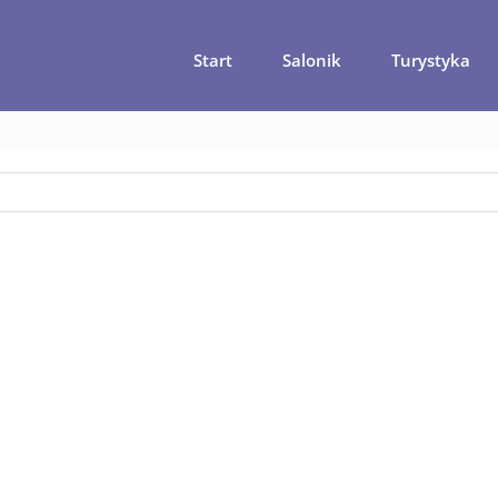
Start
Salonik
Turystyka
a główna
15 niezwykłych miejsc w Gruzji, które warto zobaczyć