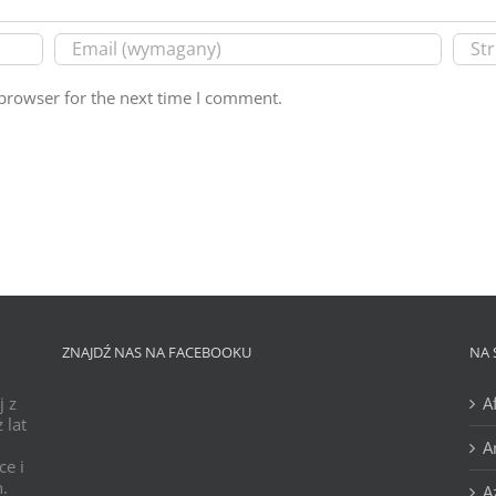
browser for the next time I comment.
ZNAJDŹ NAS NA FACEBOOKU
NA 
j z
A
 lat
A
ce i
h.
A