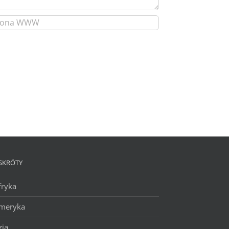
SKRÓTY
fryka
meryka
zja