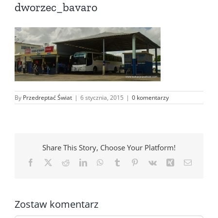
dworzec_bavaro
By
Przedreptać Świat
|
6 stycznia, 2015
|
0 komentarzy
Share This Story, Choose Your Platform!
Facebook
X
Reddit
LinkedIn
WhatsApp
Tumblr
Pinterest
Vk
Xing
Email
Zostaw komentarz