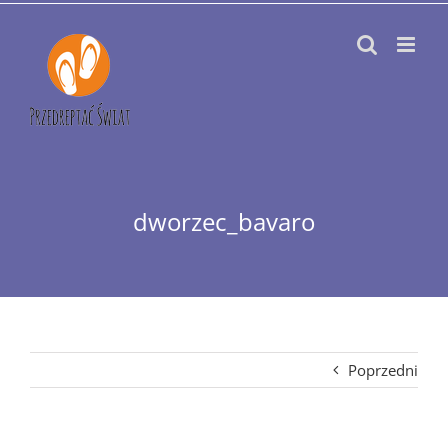
Przejdź
do
zawartości
dworzec_bavaro
Poprzedni