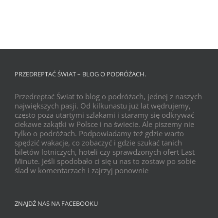
PRZEDREPTAĆ ŚWIAT – BLOG O PODRÓŻACH.
Przedreptać Świat to blog o podróżach, jednej z naszych
największych pasji. Od kilkunastu już lat wędrujemy,
często poza utartymi szlakami i staramy się odkrywać
ciekawe zakątki w Polsce i na świecie. Ale piszemy nie
tylko o podróżach. Podpowiadamy też gdzie warto
spędzić wakacje, co zobaczyć i gdzie szukać tanich
biletów lotniczych, hoteli czy sprawdzonych ofert Last
Minute. Jeśli spodobało ci się u nas to zostaw po sobie
ślad w komentarzach i zajrzyj ponownie
ZNAJDŹ NAS NA FACEBOOKU