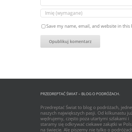
Save my name, email, and website in this 
PRZEDREPTAĆ ŚWIAT – BLOG O PODRÓŻACH.
Przedreptać Świat to blog o podróżach, jedne
naszych największych pasji. Od kilkunastu już
wędrujemy, często poza utartymi szlakami i
staramy się odkrywać ciekawe zakątki w Pols
na świecie. Ale piszemy nie tylko o podróżac