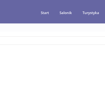
Start
Salonik
Turystyka
główna
Współczesne dziennikarstwo – Fakt na granicy plagiatu