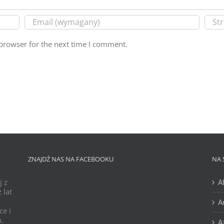
browser for the next time I comment.
ZNAJDŹ NAS NA FACEBOOKU
NA 
j z
A
 lat
A
ce i
h.
A