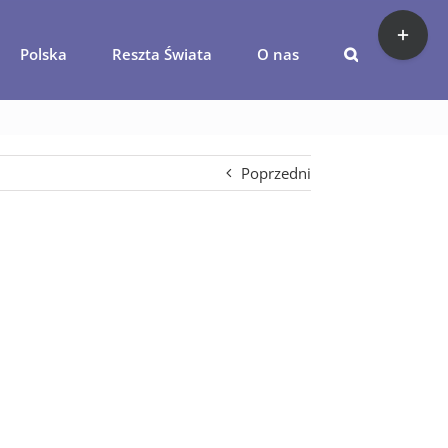
Toggle
Sliding
Polska
Reszta Świata
O nas
Bar
arbuzy
Area
Poprzedni