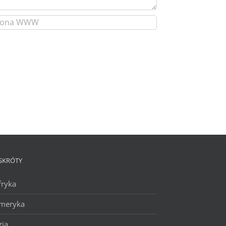
SKRÓTY
fryka
meryka
zja