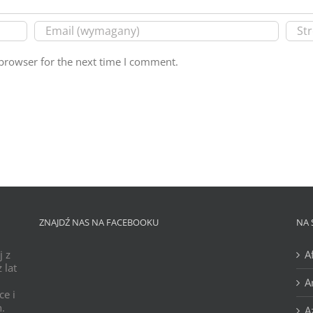
browser for the next time I comment.
ZNAJDŹ NAS NA FACEBOOKU
NA 
j z
A
 lat
A
ce i
h.
A