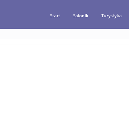
Start
Salonik
Turystyka
na
Współczesne dziennikarstwo – Fakt na granicy plagiatu
wak