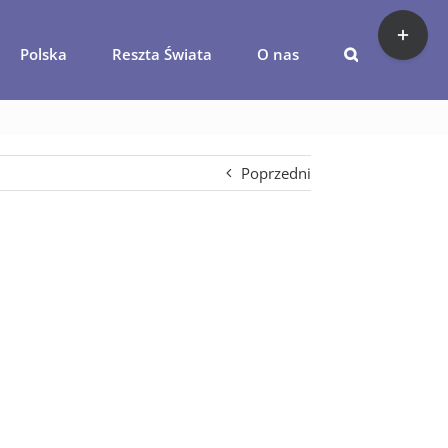
Toggle
Sliding
Polska
Reszta Świata
O nas
Bar
epark-slesin
Area
Poprzedni