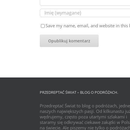
Save my name, email, and website in this 
PRZEDREPTAĆ ŚWIAT – BLOG O PODRÓŻACH.
Przedreptać Świat to blog o podróżach, jedne
naszych największych pasji. Od kilkunastu już
wędrujemy, często poza utartymi szlakami i
staramy się odkrywać ciekawe zakątki w Pols
na świecie. Ale piszemy nie tylko o podróżac