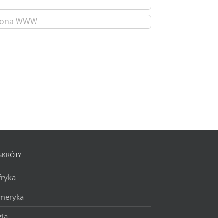
SKRÓTY
fryka
meryka
zja