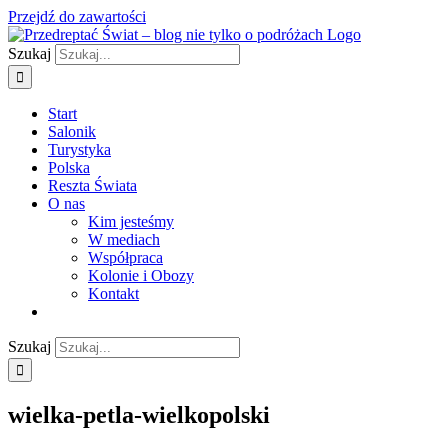
Przejdź do zawartości
Szukaj
Start
Salonik
Turystyka
Polska
Reszta Świata
O nas
Kim jesteśmy
W mediach
Współpraca
Kolonie i Obozy
Kontakt
Szukaj
wielka-petla-wielkopolski