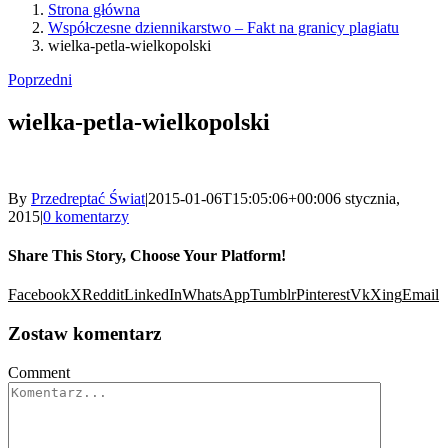
Strona główna
Współczesne dziennikarstwo – Fakt na granicy plagiatu
wielka-petla-wielkopolski
Poprzedni
wielka-petla-wielkopolski
By
Przedreptać Świat
|
2015-01-06T15:05:06+00:00
6 stycznia,
2015
|
0 komentarzy
Share This Story, Choose Your Platform!
Facebook
X
Reddit
LinkedIn
WhatsApp
Tumblr
Pinterest
Vk
Xing
Email
Zostaw komentarz
Comment