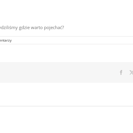
wdziliśmy gdzie warto pojechać?
entarzy
Face