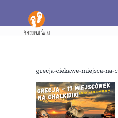
Przejdź
do
zawartości
Strona główna
Sprawdziliśmy 1
grecja-ciekawe-miejsca-na-ch