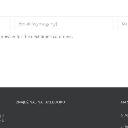
browser for the next time I comment.
ZNAJDŹ NAS NA FACEBOOKU
NA 
j z
A
 lat
A