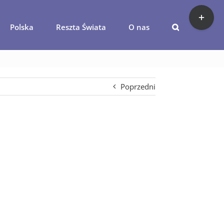
Toggle
Sliding
Polska
Reszta Świata
O nas
Bar
awe-miejsca-na-chalkidiki-vanlife
Area
Poprzedni