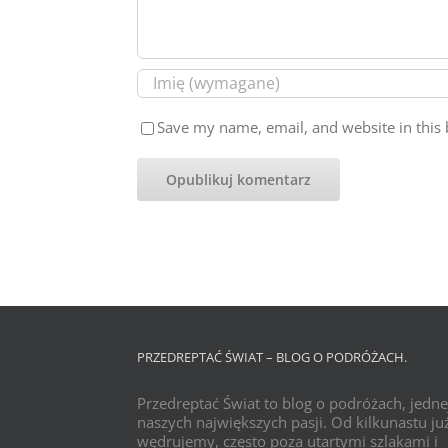
Save my name, email, and website in this 
PRZEDREPTAĆ ŚWIAT – BLOG O PODRÓŻACH.
Przedreptać Świat to blog o podróżach, jedne
naszych największych pasji. Od kilkunastu już
wędrujemy, często poza utartymi szlakami i