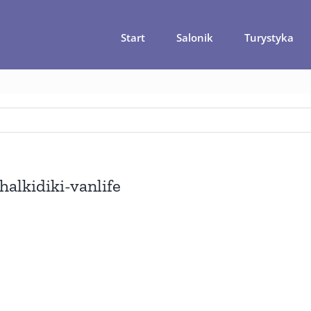
Start
Salonik
Turystyka
7 miejscówek na Chalkidiki – gdzie warto pojechać?
grecja-ciek
alkidiki-vanlife