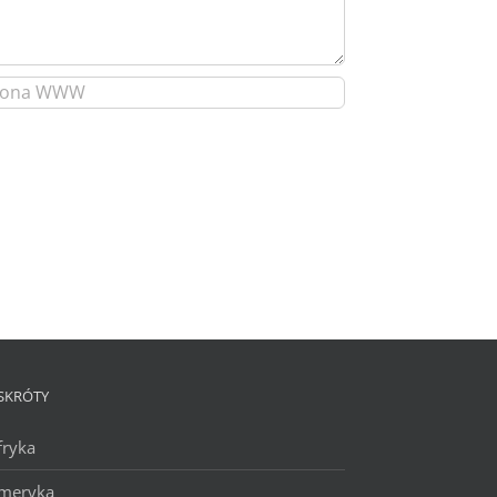
SKRÓTY
fryka
meryka