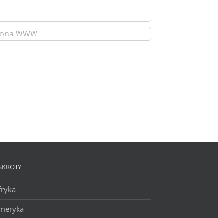
SKRÓTY
fryka
meryka