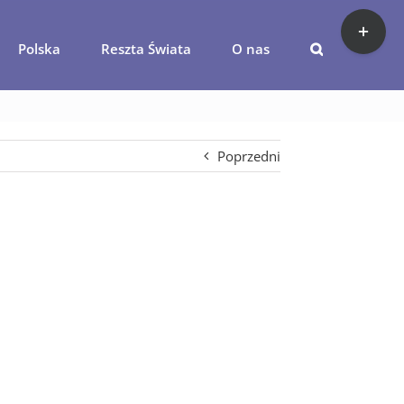
Toggle
Sliding
Polska
Reszta Świata
O nas
Bar
klasztory-meteory
Area
Poprzedni