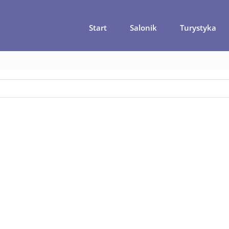
Start
Salonik
Turystyka
cja – klasztory Meteory – miejsca, które trzeba zobaczyć w Grecji