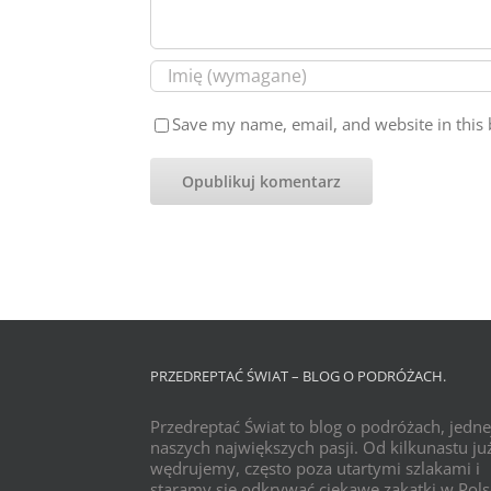
Save my name, email, and website in this 
PRZEDREPTAĆ ŚWIAT – BLOG O PODRÓŻACH.
Przedreptać Świat to blog o podróżach, jedne
naszych największych pasji. Od kilkunastu już
wędrujemy, często poza utartymi szlakami i
staramy się odkrywać ciekawe zakątki w Pols