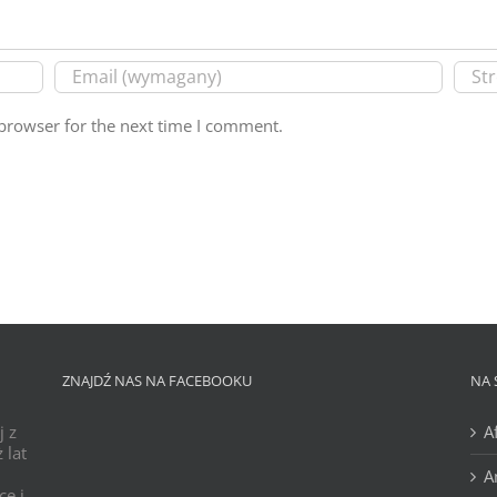
browser for the next time I comment.
ZNAJDŹ NAS NA FACEBOOKU
NA 
j z
A
 lat
A
ce i