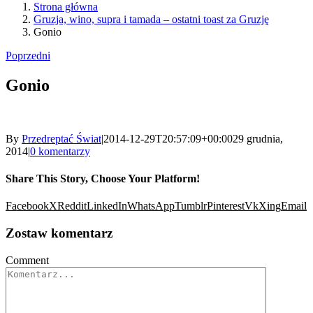
Strona główna
Gruzja, wino, supra i tamada – ostatni toast za Gruzję
Gonio
Poprzedni
Gonio
By
Przedreptać Świat
|
2014-12-29T20:57:09+00:00
29 grudnia,
2014
|
0 komentarzy
Share This Story, Choose Your Platform!
Facebook
X
Reddit
LinkedIn
WhatsApp
Tumblr
Pinterest
Vk
Xing
Email
Zostaw komentarz
Comment