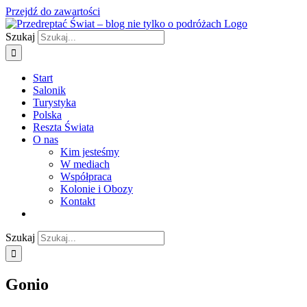
Przejdź do zawartości
Szukaj
Start
Salonik
Turystyka
Polska
Reszta Świata
O nas
Kim jesteśmy
W mediach
Współpraca
Kolonie i Obozy
Kontakt
Szukaj
Gonio