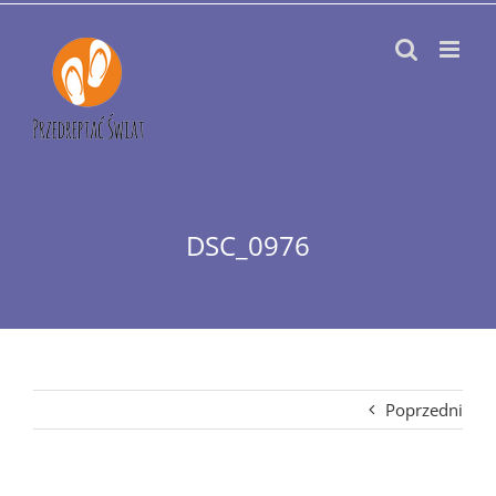
Przejdź
do
zawartości
DSC_0976
Poprzedni