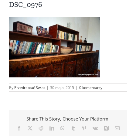
DSC_0976
By
Przedreptać Świat
|
30 maja, 2015
|
0 komentarzy
Share This Story, Choose Your Platform!
Facebook
X
Reddit
LinkedIn
WhatsApp
Tumblr
Pinterest
Vk
Xing
Email