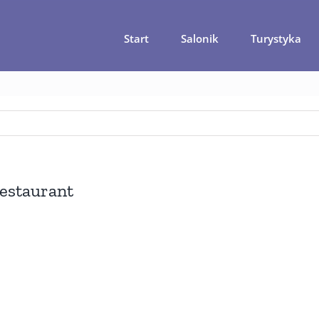
Start
Salonik
Turystyka
ormacje praktyczne. Ceny i tanie hotele w Isfahanie
Isfahan-Arsh
Restaurant