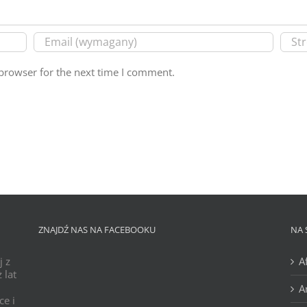
browser for the next time I comment.
ZNAJDŹ NAS NA FACEBOOKU
NA 
j z
A
 lat
A
ce i