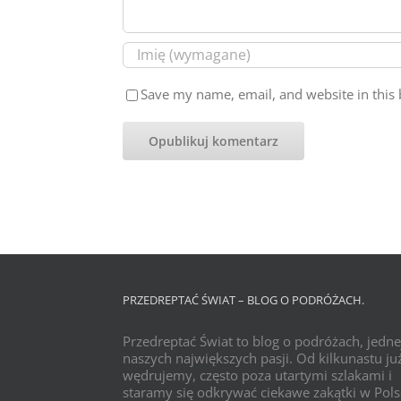
Save my name, email, and website in this 
PRZEDREPTAĆ ŚWIAT – BLOG O PODRÓŻACH.
Przedreptać Świat to blog o podróżach, jedne
naszych największych pasji. Od kilkunastu już
wędrujemy, często poza utartymi szlakami i
staramy się odkrywać ciekawe zakątki w Pols