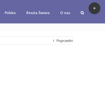
Toggle
Sliding
Polska
Reszta Świata
O nas
Bar
ia-Traditional-Restaurant
Area
Poprzedni