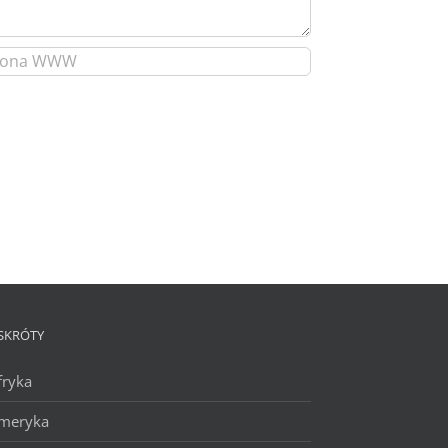
SKRÓTY
fryka
meryka