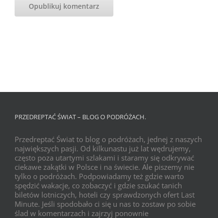
PRZEDREPTAĆ ŚWIAT – BLOG O PODRÓŻACH.
Przedreptać Świat to blog o podróżach, jednej z naszych
największych pasji. Od kilkunastu już lat wędrujemy,
często poza utartymi szlakami i staramy się odkrywać
ciekawe zakątki w Polsce i na świecie. Ale piszemy nie
tylko o podróżach. Podpowiadamy też gdzie warto
spędzić wakacje, co zobaczyć i gdzie szukać tanich
biletów lotniczych, hoteli czy sprawdzonych ofert Last
Minute. Jeśli spodobało ci się u nas to zostaw po sobie
ślad w komentarzach i zajrzyj ponownie