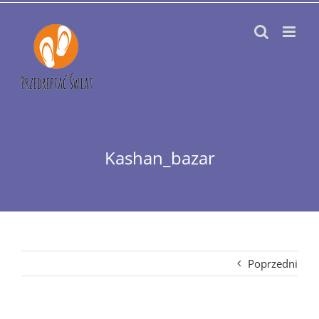
Przejdź
do
zawartości
Kashan_bazar
Poprzedni