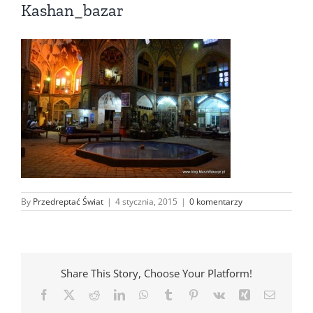
Kashan_bazar
By
Przedreptać Świat
|
4 stycznia, 2015
|
0 komentarzy
Share This Story, Choose Your Platform!
Facebook
X
Reddit
LinkedIn
WhatsApp
Tumblr
Pinterest
Vk
Xing
Email