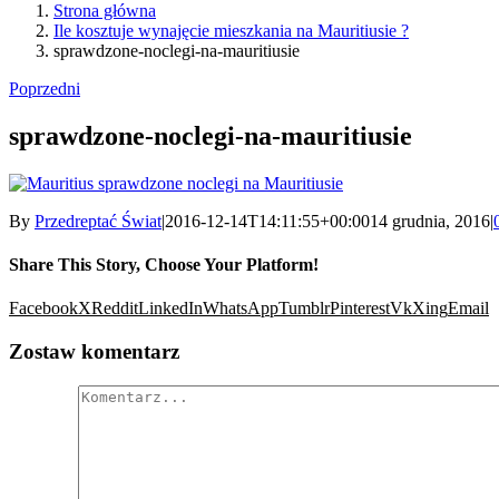
Strona główna
Ile kosztuje wynajęcie mieszkania na Mauritiusie ?
sprawdzone-noclegi-na-mauritiusie
Poprzedni
sprawdzone-noclegi-na-mauritiusie
By
Przedreptać Świat
|
2016-12-14T14:11:55+00:00
14 grudnia, 2016
|
Share This Story, Choose Your Platform!
Facebook
X
Reddit
LinkedIn
WhatsApp
Tumblr
Pinterest
Vk
Xing
Email
Zostaw komentarz