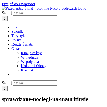
Przejdź do zawartości
Szukaj
Start
Salonik
Turystyka
Polska
Reszta Świata
O nas
Kim jesteśmy
W mediach
Współpraca
Kolonie i Obozy
Kontakt
Szukaj
sprawdzone-noclegi-na-mauritiusie