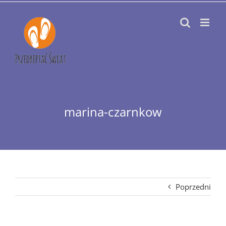
Przejdź
do
zawartości
marina-czarnkow
Poprzedni