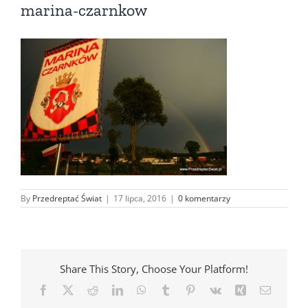
marina-czarnkow
By
Przedreptać Świat
|
17 lipca, 2016
|
0 komentarzy
Share This Story, Choose Your Platform!
Facebook
X
Reddit
LinkedIn
WhatsApp
Tumblr
Pinterest
Vk
Xing
Email