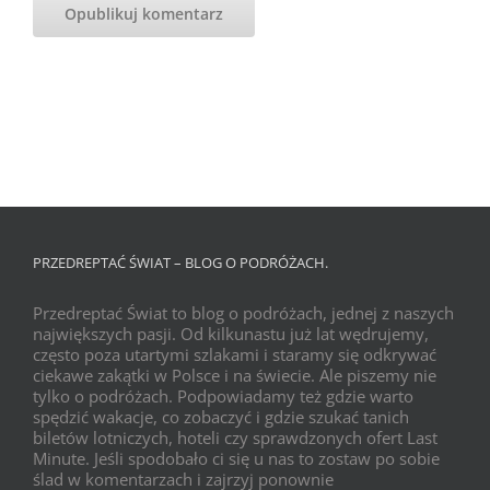
PRZEDREPTAĆ ŚWIAT – BLOG O PODRÓŻACH.
Przedreptać Świat to blog o podróżach, jednej z naszych
największych pasji. Od kilkunastu już lat wędrujemy,
często poza utartymi szlakami i staramy się odkrywać
ciekawe zakątki w Polsce i na świecie. Ale piszemy nie
tylko o podróżach. Podpowiadamy też gdzie warto
spędzić wakacje, co zobaczyć i gdzie szukać tanich
biletów lotniczych, hoteli czy sprawdzonych ofert Last
Minute. Jeśli spodobało ci się u nas to zostaw po sobie
ślad w komentarzach i zajrzyj ponownie