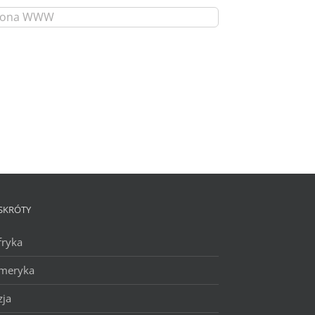
SKRÓTY
fryka
meryka
zja