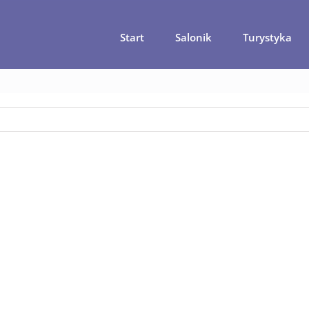
Start
Salonik
Turystyka
ka na Szczecin – prywatny rejs wzdłuż Wałów Chrobrego 1 h
co-