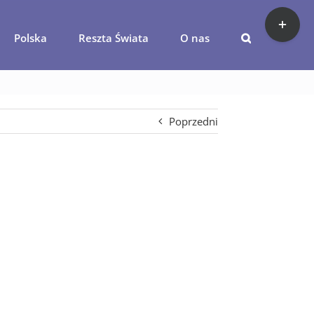
Toggle
Sliding
Polska
Reszta Świata
O nas
Bar
robic-latem-w-szczecinie
Area
Poprzedni