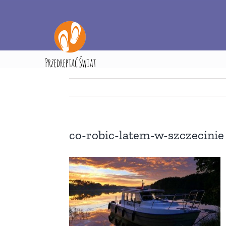
Przejdź
do
zawartości
Strona główna
Rzut o
co-robic-latem-w-szczecinie