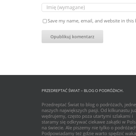
Save my name, email, and website in this 
PRZEDREPTAĆ ŚWIAT – BLOG O PODRÓŻACH.
Przedreptać Świat to blog o podróżach, jedne
naszych największych pasji. Od kilkunastu już
wędrujemy, często poza utartymi szlakami i
staramy się odkrywać ciekawe zakątki w Pols
na świecie. Ale piszemy nie tylko o podróżac
Podpowiadamy też gdzie warto spędzić waka