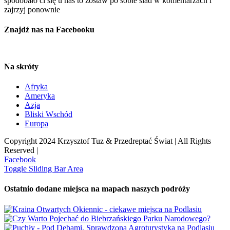
spodobało ci się u nas to zostaw po sobie ślad w komentarzach i
zajrzyj ponownie
Znajdź nas na Facebooku
Na skróty
Afryka
Ameryka
Azja
Bliski Wschód
Europa
Copyright 2024 Krzysztof Tuz & Przedreptać Świat | All Rights
Reserved |
Facebook
Toggle Sliding Bar Area
Ostatnio dodane miejsca na mapach naszych podróży