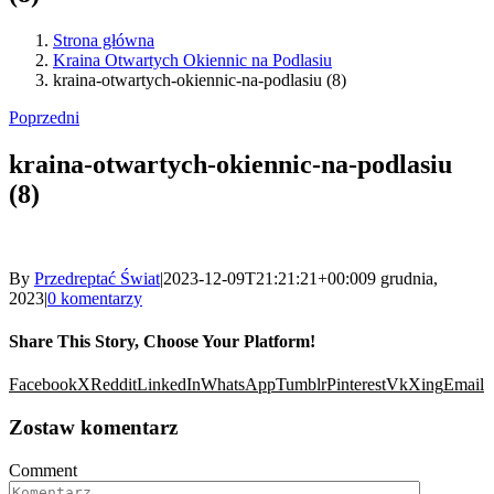
Strona główna
Kraina Otwartych Okiennic na Podlasiu
kraina-otwartych-okiennic-na-podlasiu (8)
Poprzedni
kraina-otwartych-okiennic-na-podlasiu
(8)
By
Przedreptać Świat
|
2023-12-09T21:21:21+00:00
9 grudnia,
2023
|
0 komentarzy
Share This Story, Choose Your Platform!
Facebook
X
Reddit
LinkedIn
WhatsApp
Tumblr
Pinterest
Vk
Xing
Email
Zostaw komentarz
Comment