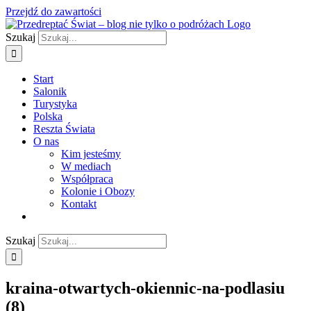
Przejdź do zawartości
Szukaj
Start
Salonik
Turystyka
Polska
Reszta Świata
O nas
Kim jesteśmy
W mediach
Współpraca
Kolonie i Obozy
Kontakt
Szukaj
kraina-otwartych-okiennic-na-podlasiu
(8)