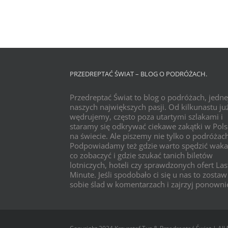
PRZEDREPTAĆ ŚWIAT – BLOG O PODRÓŻACH.
Przedreptać Świat to blog o podróżach, jedne
naszych największych pasji. Od kilkunastu już
wędrujemy, często poza utartymi szlakami i
staramy się odkrywać ciekawe zakątki w Pols
na świecie. Ale piszemy nie tylko o podróżac
Podpowiadamy też gdzie warto spędzić waka
co zobaczyć i gdzie szukać tanich biletów
lotniczych, hoteli czy sprawdzonych ofert Las
Minute. Jeśli spodobało ci się u nas to zostaw
sobie ślad w komentarzach i zajrzyj ponowni