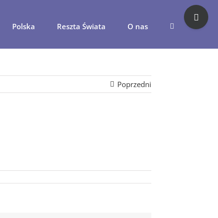
Toggle
Sliding
Polska
Reszta Świata
O nas
Bar
Area
Poprzedni