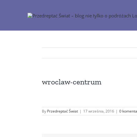
Przejdź
do
zawartości
wroclaw-centrum
By
Przedreptać Świat
|
17 września, 2016
|
0 komenta