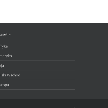
SKRÓTY
fryka
meryka
zja
liski Wschód
uropa