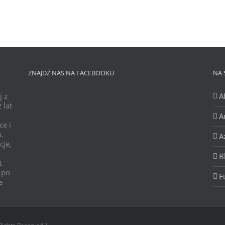
ZNAJDŹ NAS NA FACEBOOKU
NA 
j z
A
 lat
A
ce i
h.
A
cje,
B
t
 po
E
e