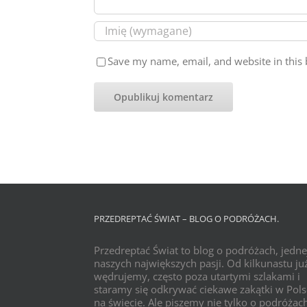
Save my name, email, and website in this 
PRZEDREPTAĆ ŚWIAT – BLOG O PODRÓŻACH.
Przedreptać Świat to blog o podróżach, jedne
naszych największych pasji. Od kilkunastu już
wędrujemy, często poza utartymi szlakami i
staramy się odkrywać ciekawe zakątki w Pols
na świecie. Ale piszemy nie tylko o podróżac