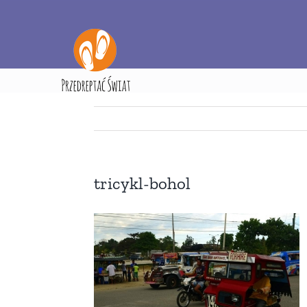
Przejdź
do
zawartości
Strona
tricykl-bohol