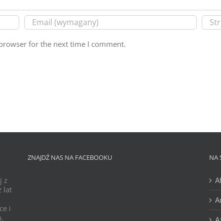
browser for the next time I comment.
ZNAJDŹ NAS NA FACEBOOKU
NA 
j z
A
 lat
A
ce i
h.
A