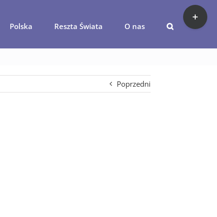
Toggle
Sliding
Polska
Reszta Świata
O nas
Bar
kl-bohol
Area
Poprzedni