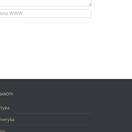
SKRÓTY
fryka
meryka
zja