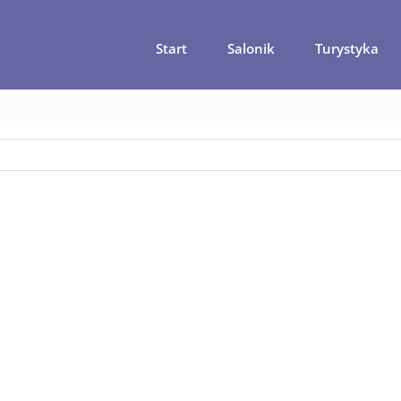
Start
Salonik
Turystyka
 główna
Bohol – co warto zobaczyć na wyspie w 1 dzień ?
tricy