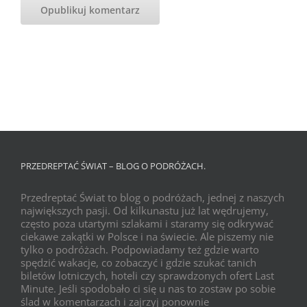
PRZEDREPTAĆ ŚWIAT – BLOG O PODRÓŻACH.
Przedreptać Świat to blog o podróżach, jednej z naszych
największych pasji. Od kilkunastu już lat wędrujemy,
często poza utartymi szlakami i staramy się odkrywać
ciekawe zakątki w Polsce i na świecie. Ale piszemy nie
tylko o podróżach. Podpowiadamy też gdzie warto
spędzić wakacje, co zobaczyć i gdzie szukać tanich
biletów lotniczych, hoteli czy sprawdzonych ofert Last
Minute. Jeśli spodobało ci się u nas to zostaw po sobie
ślad w komentarzach i zajrzyj ponownie