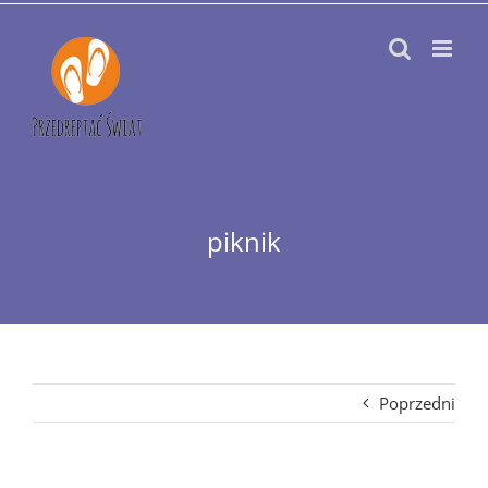
Przejdź
do
zawartości
piknik
Poprzedni