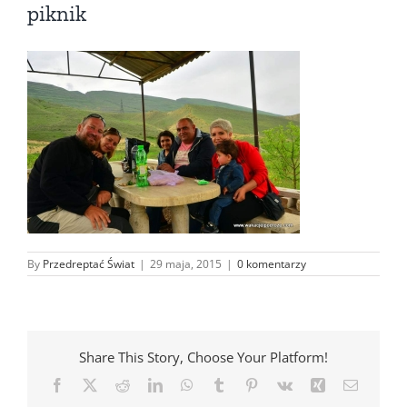
piknik
By
Przedreptać Świat
|
29 maja, 2015
|
0 komentarzy
Share This Story, Choose Your Platform!
Facebook
X
Reddit
LinkedIn
WhatsApp
Tumblr
Pinterest
Vk
Xing
Email