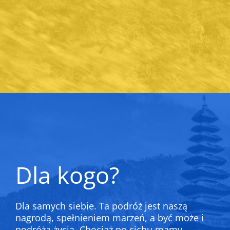
Dla kogo?
Dla samych siebie. Ta podróż jest naszą
nagrodą, spełnieniem marzeń, a być może i
podróżą życia. Chociaż po cichu mamy