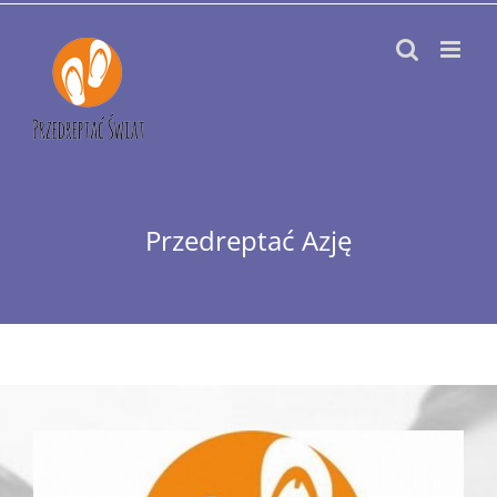
Przejdź
do
zawartości
Przedreptać Azję