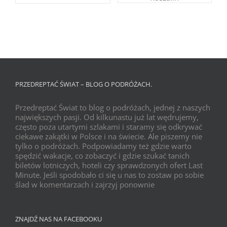
PRZEDREPTAĆ ŚWIAT – BLOG O PODRÓŻACH.
Przedreptać Świat to blog o podróżach, jednej z naszych
największych pasji. Od kilkunastu już lat wędrujemy,
często poza utartymi szlakami i staramy się odkrywać
ciekawe zakątki w Polsce i na świecie. Ale piszemy nie
tylko o podróżach. Podpowiadamy też gdzie warto
spędzić wakacje, co zobaczyć i gdzie szukać tanich
biletów lotniczych, hoteli czy sprawdzonych ofert Last
Minute. Jeśli spodobało ci się u nas to zostaw po sobie
ślad w komentarzach i zajrzyj ponownie
ZNAJDŹ NAS NA FACEBOOKU