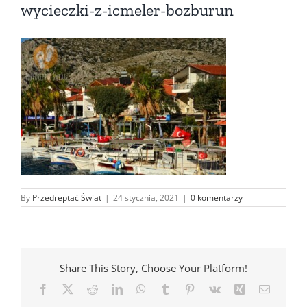
wycieczki-z-icmeler-bozburun
By
Przedreptać Świat
|
24 stycznia, 2021
|
0 komentarzy
Share This Story, Choose Your Platform!
Facebook
X
Reddit
LinkedIn
WhatsApp
Tumblr
Pinterest
Vk
Xing
Email