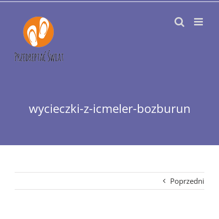
Przejdź
do
zawartości
wycieczki-z-icmeler-bozburun
Poprzedni