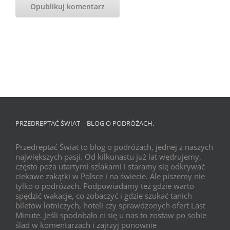
PRZEDREPTAĆ ŚWIAT – BLOG O PODRÓŻACH.
Przedreptać Świat to blog o podróżach, jednej z naszych
największych pasji. Od kilkunastu już lat wędrujemy,
często poza utartymi szlakami i staramy się odkrywać
ciekawe zakątki w Polsce i na świecie. Ale piszemy nie
tylko o podróżach. Podpowiadamy też gdzie warto
spędzić wakacje, co zobaczyć i gdzie szukać tanich
biletów lotniczych, hoteli czy sprawdzonych ofert Last
Minute. Jeśli spodobało ci się u nas to zostaw po sobie
ślad w komentarzach i zajrzyj ponownie