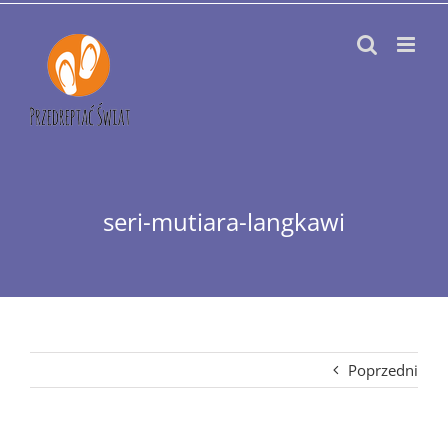
Przejdź
do
zawartości
seri-mutiara-langkawi
Poprzedni