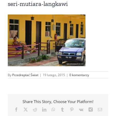
seri-mutiara-langkawi
By
Przedreptać Świat
|
19 lutego, 2015
|
0 komentarzy
Share This Story, Choose Your Platform!
Facebook
X
Reddit
LinkedIn
WhatsApp
Tumblr
Pinterest
Vk
Xing
Email