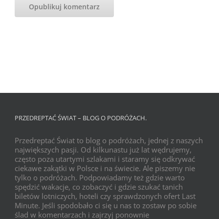
PRZEDREPTAĆ ŚWIAT – BLOG O PODRÓŻACH.
Przedreptać Świat to blog o podróżach, jednej z naszych
największych pasji. Od kilkunastu już lat wędrujemy,
często poza utartymi szlakami i staramy się odkrywać
ciekawe zakątki w Polsce i na świecie. Ale piszemy nie
tylko o podróżach. Podpowiadamy też gdzie warto
spędzić wakacje, co zobaczyć i gdzie szukać tanich
biletów lotniczych, hoteli czy sprawdzonych ofert Last
Minute. Jeśli spodobało ci się u nas to zostaw po sobie
ślad w komentarzach i zajrzyj ponownie