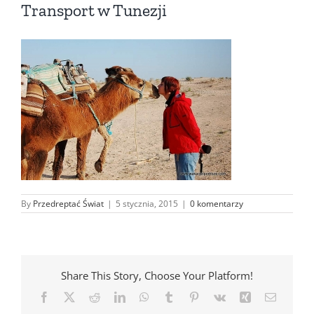
Transport w Tunezji
By
Przedreptać Świat
|
5 stycznia, 2015
|
0 komentarzy
Share This Story, Choose Your Platform!
Facebook
X
Reddit
LinkedIn
WhatsApp
Tumblr
Pinterest
Vk
Xing
Email