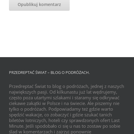
PRZEDREPTAĆ ŚWIAT – BLOG O PODRÓŻACH.
Przedreptać Świat to blog o podróżach, jednej z naszych
największych pasji. Od kilkunastu już lat wędrujemy,
często poza utartymi szlakami i staramy się odkrywać
ciekawe zakątki w Polsce i na świecie. Ale piszemy nie
tylko o podróżach. Podpowiadamy też gdzie warto
spędzić wakacje, co zobaczyć i gdzie szukać tanich
biletów lotniczych, hoteli czy sprawdzonych ofert Last
Minute. Jeśli spodobało ci się u nas to zostaw po sobie
ślad w komentarzach i zajrzyj ponownie