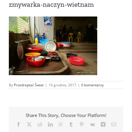
zmywarka-naczyn-wietnam
By
Przedreptać Świat
|
16 grudnia, 2017
|
0 komentarzy
Share This Story, Choose Your Platform!
Facebook
X
Reddit
LinkedIn
WhatsApp
Tumblr
Pinterest
Vk
Xing
Email