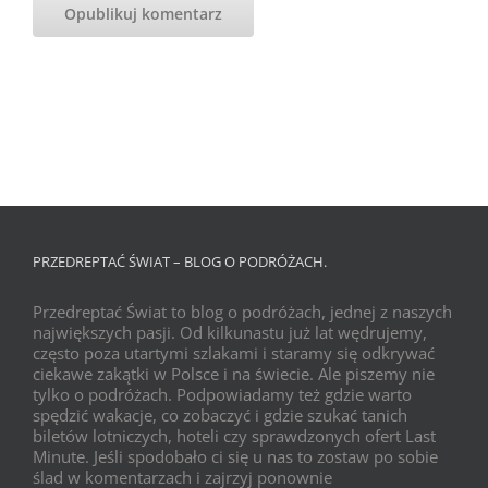
PRZEDREPTAĆ ŚWIAT – BLOG O PODRÓŻACH.
Przedreptać Świat to blog o podróżach, jednej z naszych
największych pasji. Od kilkunastu już lat wędrujemy,
często poza utartymi szlakami i staramy się odkrywać
ciekawe zakątki w Polsce i na świecie. Ale piszemy nie
tylko o podróżach. Podpowiadamy też gdzie warto
spędzić wakacje, co zobaczyć i gdzie szukać tanich
biletów lotniczych, hoteli czy sprawdzonych ofert Last
Minute. Jeśli spodobało ci się u nas to zostaw po sobie
ślad w komentarzach i zajrzyj ponownie