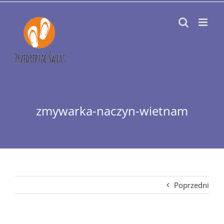
Przejdź
do
zawartości
zmywarka-naczyn-wietnam
Poprzedni