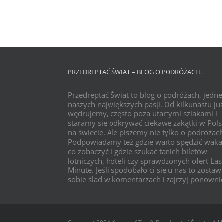
PRZEDREPTAĆ ŚWIAT – BLOG O PODRÓŻACH.
Przedreptać Świat to blog o podróżach, jedne
naszych największych pasji. Od kilkunastu już
wędrujemy, często poza utartymi szlakami i
staramy się odkrywać ciekawe zakątki w Pols
na świecie. Ale piszemy nie tylko o podróżac
Podpowiadamy też gdzie warto spędzić waka
co zobaczyć i gdzie szukać tanich biletów
lotniczych, hoteli czy sprawdzonych ofert Las
Minute. Jeśli spodobało ci się u nas to zostaw
sobie ślad w komentarzach i zajrzyj ponowni