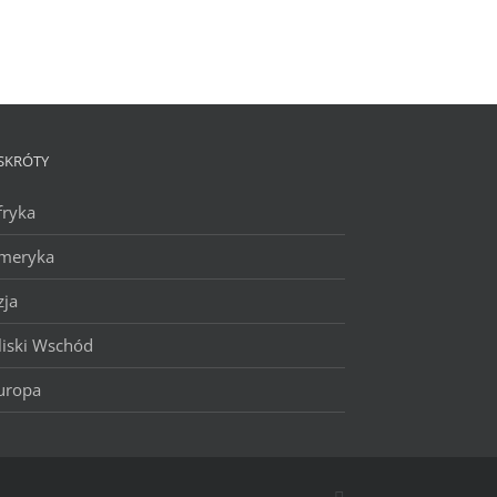
SKRÓTY
fryka
meryka
zja
liski Wschód
uropa