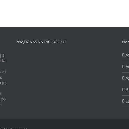
ZNAJDŹ NAS NA FACEBOOKU
NA 
j z
A
 lat
A
ce i
h.
A
cje,
B
t
 po
E
e