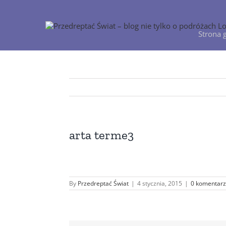
Przejdź
do
zawartości
Strona 
arta terme3
By
Przedreptać Świat
|
4 stycznia, 2015
|
0 komentarz