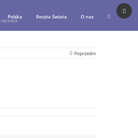
Toggle
Sliding
Polska
Reszta Świata
O nas
Bar
a terme3
Area
Poprzedni