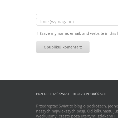
Save my name, email, and website in this 
PRZEDREPTAĆ ŚWIAT – BLOG O PODRÓŻACH.
Przedreptać Świat to blog o podróżach, jedne
naszych największych pasji. Od kilkunastu już
wędrujemy, często poza utartymi szlakami i