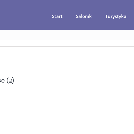
Start
Salonik
Turystyka
tualne ceny w Turcji – tak tanio jeszcze nie było…
ceny-w-turcji
e (2)