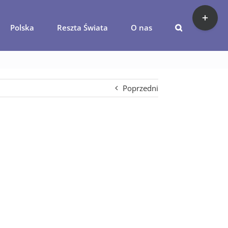
Toggle
Sliding
Polska
Reszta Świata
O nas
Bar
-warzywa-owoce (2)
Area
Poprzedni