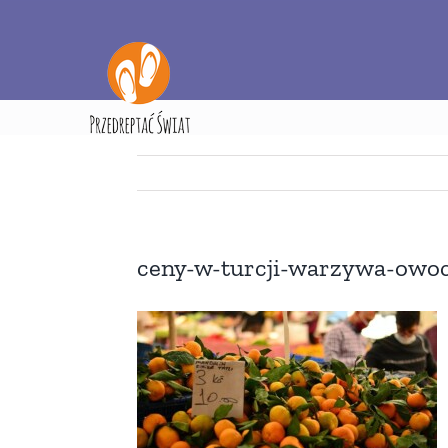
Przejdź
do
zawartości
Strona główna
Ak
ceny-w-turcji-warzywa-owoc