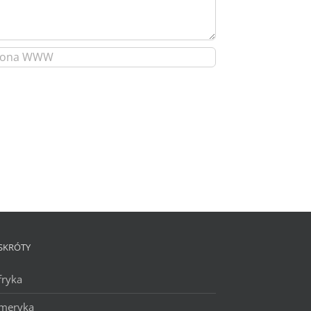
SKRÓTY
fryka
meryka