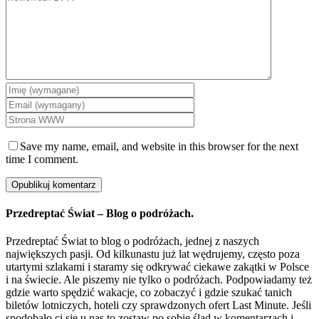
Save my name, email, and website in this browser for the next
time I comment.
Przedreptać Świat – Blog o podróżach.
Przedreptać Świat to blog o podróżach, jednej z naszych
największych pasji. Od kilkunastu już lat wędrujemy, często poza
utartymi szlakami i staramy się odkrywać ciekawe zakątki w Polsce
i na świecie. Ale piszemy nie tylko o podróżach. Podpowiadamy też
gdzie warto spędzić wakacje, co zobaczyć i gdzie szukać tanich
biletów lotniczych, hoteli czy sprawdzonych ofert Last Minute. Jeśli
spodobało ci się u nas to zostaw po sobie ślad w komentarzach i