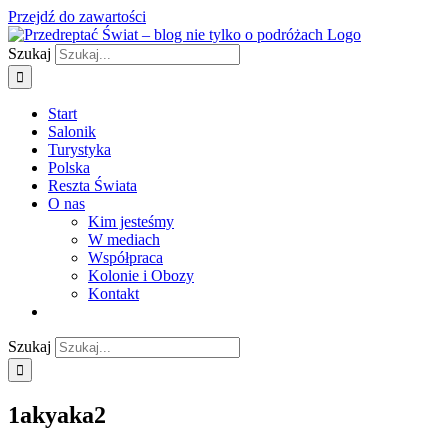
Przejdź do zawartości
Szukaj
Start
Salonik
Turystyka
Polska
Reszta Świata
O nas
Kim jesteśmy
W mediach
Współpraca
Kolonie i Obozy
Kontakt
Szukaj
1akyaka2