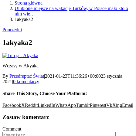
Strona główna
Ulubione miejsce na wakacje Turków, w Polsce mało kto o
nim wie…
1akyaka2
Poprzedni
1akyaka2
Wczasy w Akyaka
By
Przedreptać Świat
|
2021-01-23T11:36:26+00:00
23 stycznia,
2021
|
0 komentarzy
Share This Story, Choose Your Platform!
Facebook
X
Reddit
LinkedIn
WhatsApp
Tumblr
Pinterest
Vk
Xing
Email
Zostaw komentarz
Comment