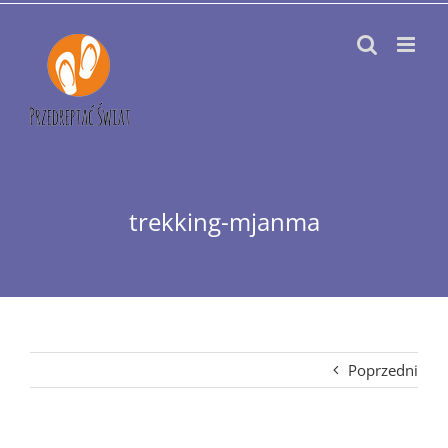
Przejdź
do
zawartości
trekking-mjanma
Poprzedni