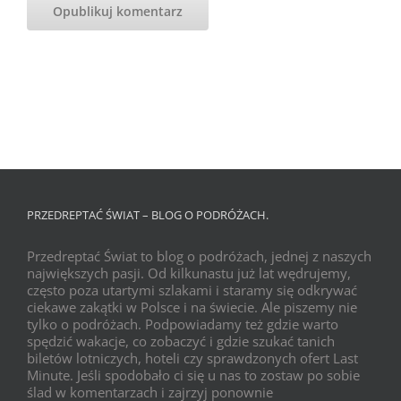
PRZEDREPTAĆ ŚWIAT – BLOG O PODRÓŻACH.
Przedreptać Świat to blog o podróżach, jednej z naszych
największych pasji. Od kilkunastu już lat wędrujemy,
często poza utartymi szlakami i staramy się odkrywać
ciekawe zakątki w Polsce i na świecie. Ale piszemy nie
tylko o podróżach. Podpowiadamy też gdzie warto
spędzić wakacje, co zobaczyć i gdzie szukać tanich
biletów lotniczych, hoteli czy sprawdzonych ofert Last
Minute. Jeśli spodobało ci się u nas to zostaw po sobie
ślad w komentarzach i zajrzyj ponownie