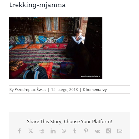
trekking-mjanma
By
Przedreptać Świat
|
15 lutego, 2018
|
0 komentarzy
Share This Story, Choose Your Platform!
Facebook
X
Reddit
LinkedIn
WhatsApp
Tumblr
Pinterest
Vk
Xing
Email