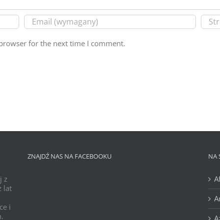
browser for the next time I comment.
ZNAJDŹ NAS NA FACEBOOKU
NA 
j z
A
 lat
A
ce i
h.
A