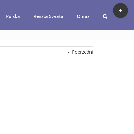
Toggle
Sliding
Polska
Reszta Świata
O nas
Bar
Area
Poprzedni