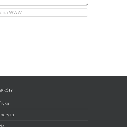
SKRÓTY
fryka
meryka
zja