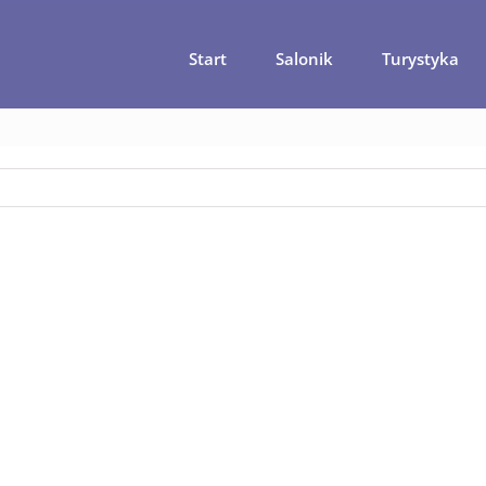
Start
Salonik
Turystyka
Strona główna
Laos – gorzej być nie może …
laos