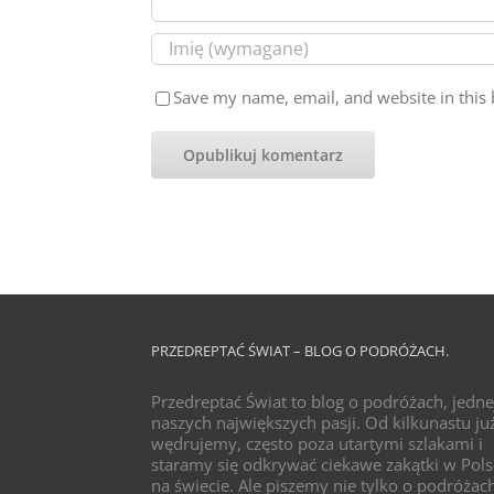
Save my name, email, and website in this 
PRZEDREPTAĆ ŚWIAT – BLOG O PODRÓŻACH.
Przedreptać Świat to blog o podróżach, jedne
naszych największych pasji. Od kilkunastu już
wędrujemy, często poza utartymi szlakami i
staramy się odkrywać ciekawe zakątki w Pols
na świecie. Ale piszemy nie tylko o podróżac