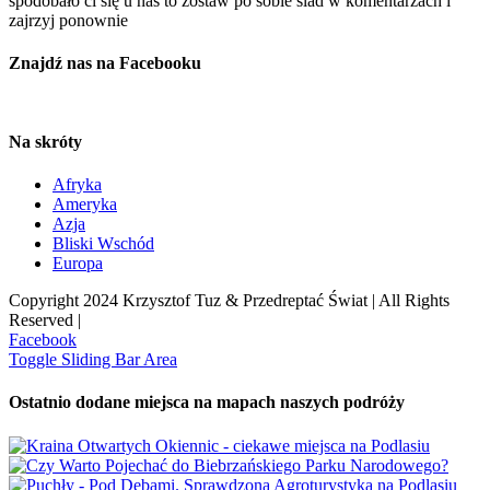
spodobało ci się u nas to zostaw po sobie ślad w komentarzach i
zajrzyj ponownie
Znajdź nas na Facebooku
Na skróty
Afryka
Ameryka
Azja
Bliski Wschód
Europa
Copyright 2024 Krzysztof Tuz & Przedreptać Świat | All Rights
Reserved |
Facebook
Toggle Sliding Bar Area
Ostatnio dodane miejsca na mapach naszych podróży