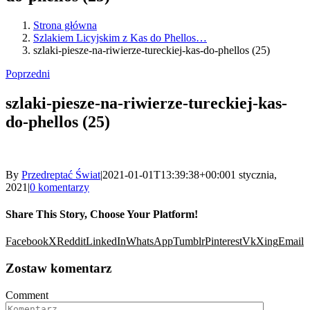
Strona główna
Szlakiem Licyjskim z Kas do Phellos…
szlaki-piesze-na-riwierze-tureckiej-kas-do-phellos (25)
Poprzedni
szlaki-piesze-na-riwierze-tureckiej-kas-
do-phellos (25)
By
Przedreptać Świat
|
2021-01-01T13:39:38+00:00
1 stycznia,
2021
|
0 komentarzy
Share This Story, Choose Your Platform!
Facebook
X
Reddit
LinkedIn
WhatsApp
Tumblr
Pinterest
Vk
Xing
Email
Zostaw komentarz
Comment