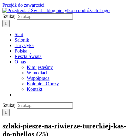
Przejdź do zawartości
Szukaj
Start
Salonik
Turystyka
Polska
Reszta Świata
O nas
Kim jesteśmy
W mediach
Współpraca
Kolonie i Obozy
Kontakt
Szukaj
szlaki-piesze-na-riwierze-tureckiej-kas-
do-phellos (25)