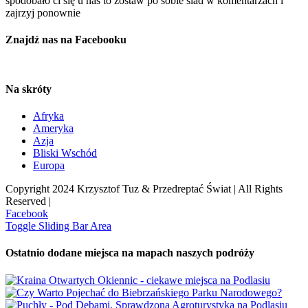
spodobało ci się u nas to zostaw po sobie ślad w komentarzach i
zajrzyj ponownie
Znajdź nas na Facebooku
Na skróty
Afryka
Ameryka
Azja
Bliski Wschód
Europa
Copyright 2024 Krzysztof Tuz & Przedreptać Świat | All Rights
Reserved |
Facebook
Toggle Sliding Bar Area
Ostatnio dodane miejsca na mapach naszych podróży