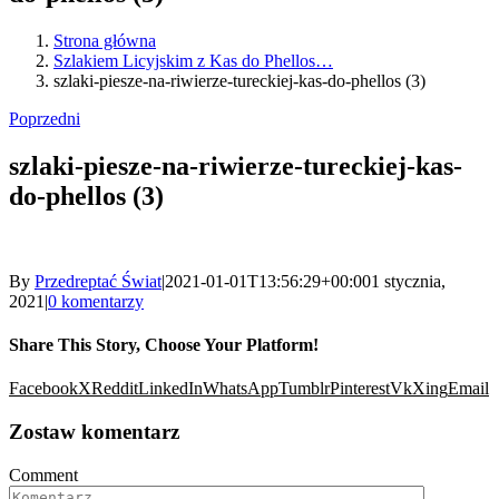
Strona główna
Szlakiem Licyjskim z Kas do Phellos…
szlaki-piesze-na-riwierze-tureckiej-kas-do-phellos (3)
Poprzedni
szlaki-piesze-na-riwierze-tureckiej-kas-
do-phellos (3)
By
Przedreptać Świat
|
2021-01-01T13:56:29+00:00
1 stycznia,
2021
|
0 komentarzy
Share This Story, Choose Your Platform!
Facebook
X
Reddit
LinkedIn
WhatsApp
Tumblr
Pinterest
Vk
Xing
Email
Zostaw komentarz
Comment