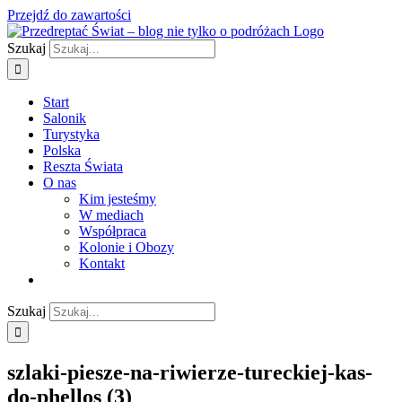
Przejdź do zawartości
Szukaj
Start
Salonik
Turystyka
Polska
Reszta Świata
O nas
Kim jesteśmy
W mediach
Współpraca
Kolonie i Obozy
Kontakt
Szukaj
szlaki-piesze-na-riwierze-tureckiej-kas-
do-phellos (3)