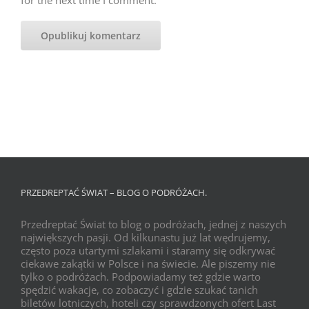
for the next time I comment.
PRZEDREPTAĆ ŚWIAT – BLOG O PODRÓŻACH.
Przedreptać Świat to blog o podróżach, jednej z naszych
największych pasji. Od kilkunastu już lat wędrujemy,
często poza utartymi szlakami i staramy się odkrywać
ciekawe zakątki w Polsce i na świecie. Ale piszemy nie
tylko o podróżach. Podpowiadamy też gdzie warto
spędzić wakacje, co zobaczyć i gdzie szukać tanich
biletów lotniczych, hoteli czy sprawdzonych ofert Last