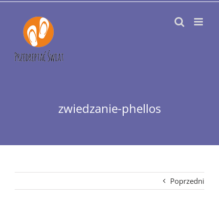
Przejdź
do
zawartości
zwiedzanie-phellos
Poprzedni