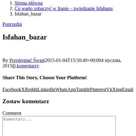
Strona główna
Co warto zobaczyć w Iranie – zwiedzanie Isfahanu
Isfahan_bazar
Poprzedni
Isfahan_bazar
By
Przedreptać Świat
|
2015-01-04T15:50:49+00:00
4 stycznia,
2015
|
0 komentarzy
Share This Story, Choose Your Platform!
Facebook
X
Reddit
LinkedIn
WhatsApp
Tumblr
Pinterest
Vk
Xing
Email
Zostaw komentarz
Comment