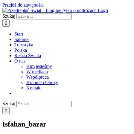
Przejdź do zawartości
Szukaj
Start
Salonik
Turystyka
Polska
Reszta Świata
O nas
Kim jesteśmy
W mediach
Współpraca
Kolonie i Obozy
Kontakt
Szukaj
Isfahan_bazar