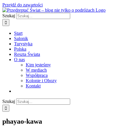
Przejdź do zawartości
Szukaj
Start
Salonik
Turystyka
Polska
Reszta Świata
O nas
Kim jesteśmy
W mediach
Współpraca
Kolonie i Obozy
Kontakt
Szukaj
phayao-kawa