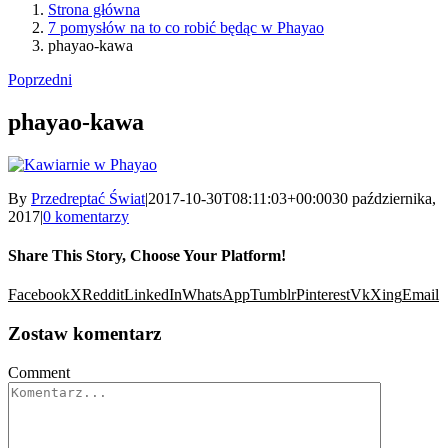
Strona główna
7 pomysłów na to co robić będąc w Phayao
phayao-kawa
Poprzedni
phayao-kawa
By
Przedreptać Świat
|
2017-10-30T08:11:03+00:00
30 października,
2017
|
0 komentarzy
Share This Story, Choose Your Platform!
Facebook
X
Reddit
LinkedIn
WhatsApp
Tumblr
Pinterest
Vk
Xing
Email
Zostaw komentarz
Comment