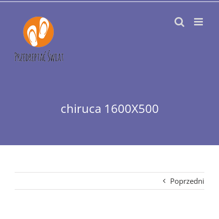
Przejdź
do
zawartości
chiruca 1600X500
Poprzedni