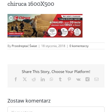
chiruca 1600X500
By
Przedreptać Świat
|
18 stycznia, 2018
|
0 komentarzy
Share This Story, Choose Your Platform!
Facebook
X
Reddit
LinkedIn
WhatsApp
Tumblr
Pinterest
Vk
Xing
Email
Zostaw komentarz
Comment