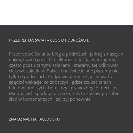
PRZEDREPTAĆ ŚWIAT – BLOG O PODRÓŻACH.
Przedreptać Świat to blog o podróżach, jednej z naszych
największych pasji. Od kilkunastu już lat wędrujemy,
często poza utartymi szlakami i staramy się odkrywać
ciekawe zakątki w Polsce i na świecie. Ale piszemy nie
tylko o podróżach. Podpowiadamy też gdzie warto
spędzić wakacje, co zobaczyć i gdzie szukać tanich
biletów lotniczych, hoteli czy sprawdzonych ofert Last
Minute. Jeśli spodobało ci się u nas to zostaw po sobie
ślad w komentarzach i zajrzyj ponownie
ZNAJDŹ NAS NA FACEBOOKU