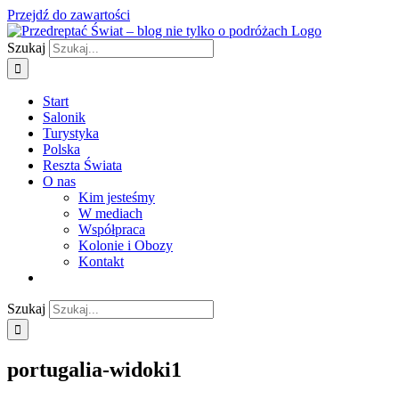
Przejdź do zawartości
Szukaj
Start
Salonik
Turystyka
Polska
Reszta Świata
O nas
Kim jesteśmy
W mediach
Współpraca
Kolonie i Obozy
Kontakt
Szukaj
portugalia-widoki1