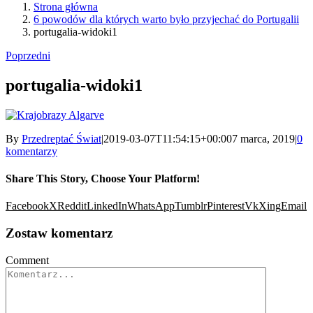
Strona główna
6 powodów dla których warto było przyjechać do Portugalii
portugalia-widoki1
Poprzedni
portugalia-widoki1
By
Przedreptać Świat
|
2019-03-07T11:54:15+00:00
7 marca, 2019
|
0
komentarzy
Share This Story, Choose Your Platform!
Facebook
X
Reddit
LinkedIn
WhatsApp
Tumblr
Pinterest
Vk
Xing
Email
Zostaw komentarz
Comment