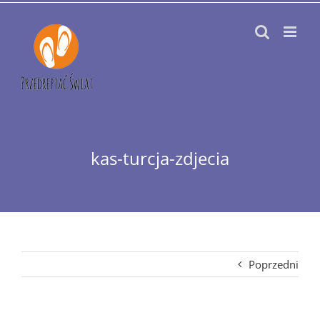
Przejdź
do
zawartości
kas-turcja-zdjecia
Poprzedni