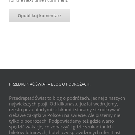
for the next time I comment.
PRZEDREPTAĆ ŚWIAT – BLOG O PODRÓŻACH.
Przedreptać Świat to blog o podróżach, jednej z naszych
największych pasji. Od kilkunastu już lat wędrujemy,
często poza utartymi szlakami i staramy się odkrywać
ciekawe zakątki w Polsce i na świecie. Ale piszemy nie
tylko o podróżach. Podpowiadamy też gdzie warto
spędzić wakacje, co zobaczyć i gdzie szukać tanich
biletów lotniczych, hoteli czy sprawdzonych ofert Last