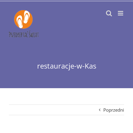
Przejdź
do
zawartości
restauracje-w-Kas
Poprzedni