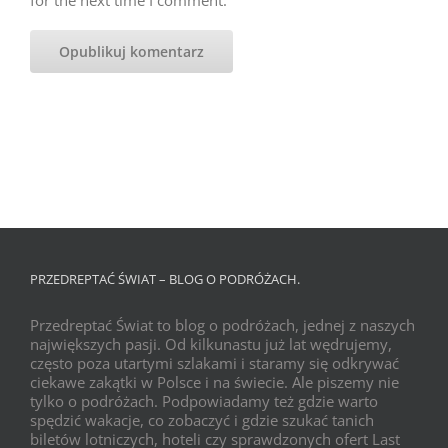
for the next time I comment.
PRZEDREPTAĆ ŚWIAT – BLOG O PODRÓŻACH.
Przedreptać Świat to blog o podróżach, jednej z naszych
największych pasji. Od kilkunastu już lat wędrujemy,
często poza utartymi szlakami i staramy się odkrywać
ciekawe zakątki w Polsce i na świecie. Ale piszemy nie
tylko o podróżach. Podpowiadamy też gdzie warto
spędzić wakacje, co zobaczyć i gdzie szukać tanich
biletów lotniczych, hoteli czy sprawdzonych ofert Last