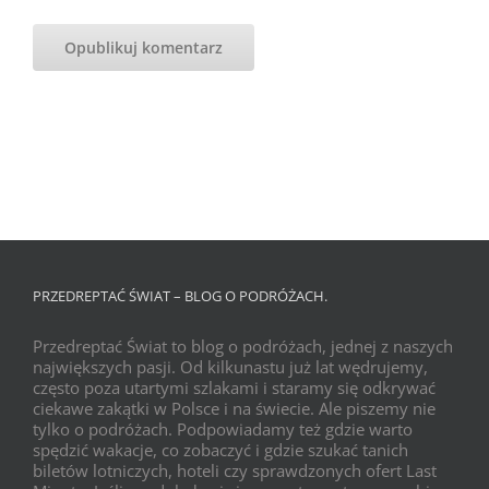
PRZEDREPTAĆ ŚWIAT – BLOG O PODRÓŻACH.
Przedreptać Świat to blog o podróżach, jednej z naszych
największych pasji. Od kilkunastu już lat wędrujemy,
często poza utartymi szlakami i staramy się odkrywać
ciekawe zakątki w Polsce i na świecie. Ale piszemy nie
tylko o podróżach. Podpowiadamy też gdzie warto
spędzić wakacje, co zobaczyć i gdzie szukać tanich
biletów lotniczych, hoteli czy sprawdzonych ofert Last