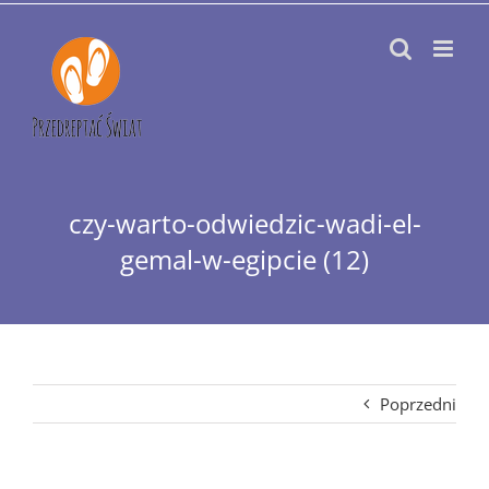
Przejdź
do
zawartości
czy-warto-odwiedzic-wadi-el-
gemal-w-egipcie (12)
Poprzedni