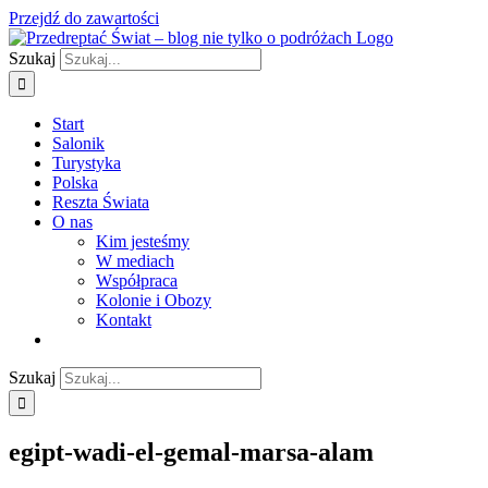
Przejdź do zawartości
Szukaj
Start
Salonik
Turystyka
Polska
Reszta Świata
O nas
Kim jesteśmy
W mediach
Współpraca
Kolonie i Obozy
Kontakt
Szukaj
egipt-wadi-el-gemal-marsa-alam