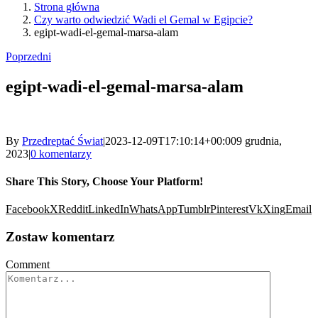
Strona główna
Czy warto odwiedzić Wadi el Gemal w Egipcie?
egipt-wadi-el-gemal-marsa-alam
Poprzedni
egipt-wadi-el-gemal-marsa-alam
By
Przedreptać Świat
|
2023-12-09T17:10:14+00:00
9 grudnia,
2023
|
0 komentarzy
Share This Story, Choose Your Platform!
Facebook
X
Reddit
LinkedIn
WhatsApp
Tumblr
Pinterest
Vk
Xing
Email
Zostaw komentarz
Comment