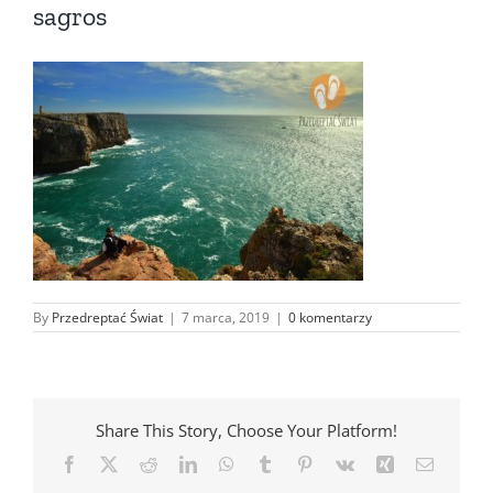
sagros
By
Przedreptać Świat
|
7 marca, 2019
|
0 komentarzy
Share This Story, Choose Your Platform!
Facebook
X
Reddit
LinkedIn
WhatsApp
Tumblr
Pinterest
Vk
Xing
Email