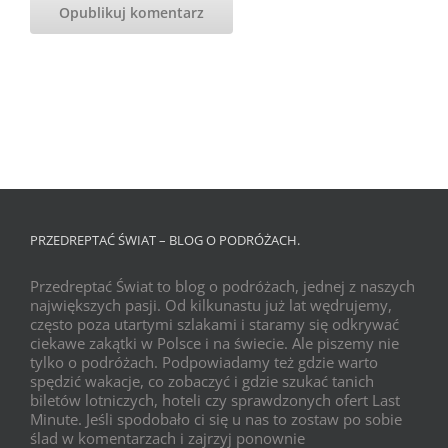
PRZEDREPTAĆ ŚWIAT – BLOG O PODRÓŻACH.
Przedreptać Świat to blog o podróżach, jednej z naszych
największych pasji. Od kilkunastu już lat wędrujemy,
często poza utartymi szlakami i staramy się odkrywać
ciekawe zakątki w Polsce i na świecie. Ale piszemy nie
tylko o podróżach. Podpowiadamy też gdzie warto
spędzić wakacje, co zobaczyć i gdzie szukać tanich
biletów lotniczych, hoteli czy sprawdzonych ofert Last
Minute. Jeśli spodobało ci się u nas to zostaw po sobie
ślad w komentarzach i zajrzyj ponownie