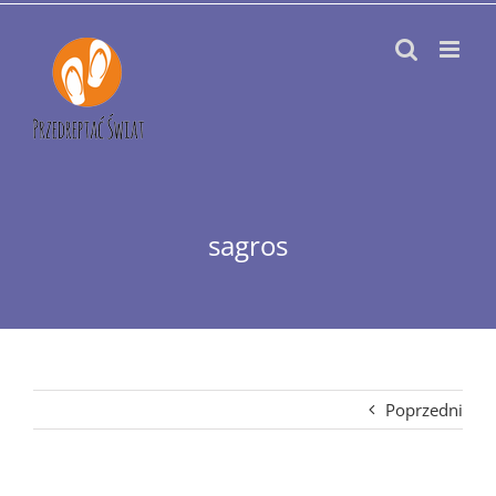
Przejdź
do
zawartości
sagros
Poprzedni