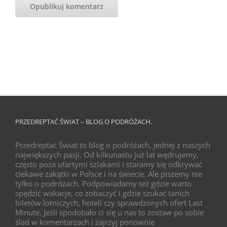
PRZEDREPTAĆ ŚWIAT – BLOG O PODRÓŻACH.
Przedreptać Świat to blog o podróżach, jednej z naszych
największych pasji. Od kilkunastu już lat wędrujemy,
często poza utartymi szlakami i staramy się odkrywać
ciekawe zakątki w Polsce i na świecie. Ale piszemy nie
tylko o podróżach. Podpowiadamy też gdzie warto
spędzić wakacje, co zobaczyć i gdzie szukać tanich
biletów lotniczych, hoteli czy sprawdzonych ofert Last
Minute. Jeśli spodobało ci się u nas to zostaw po sobie
ślad w komentarzach i zajrzyj ponownie