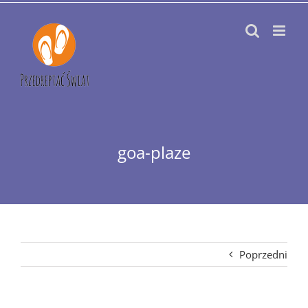
Przejdź
do
zawartości
goa-plaze
Poprzedni