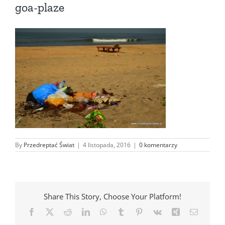
goa-plaze
By
Przedreptać Świat
|
4 listopada, 2016
|
0 komentarzy
Share This Story, Choose Your Platform!
Facebook
X
Reddit
LinkedIn
WhatsApp
Tumblr
Pinterest
Vk
Xing
Email