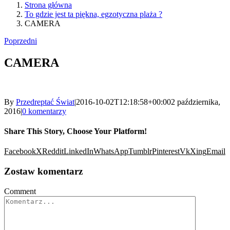
Strona główna
To gdzie jest ta piękna, egzotyczna plaża ?
CAMERA
Poprzedni
CAMERA
By
Przedreptać Świat
|
2016-10-02T12:18:58+00:00
2 października,
2016
|
0 komentarzy
Share This Story, Choose Your Platform!
Facebook
X
Reddit
LinkedIn
WhatsApp
Tumblr
Pinterest
Vk
Xing
Email
Zostaw komentarz
Comment