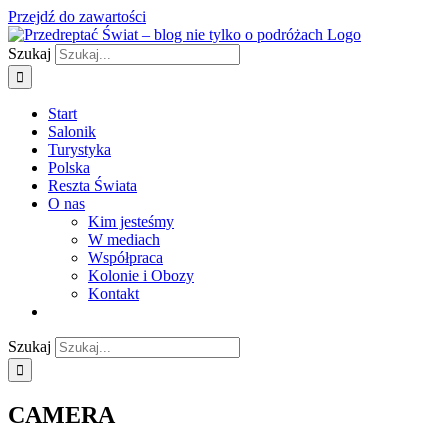
Przejdź do zawartości
Szukaj
Start
Salonik
Turystyka
Polska
Reszta Świata
O nas
Kim jesteśmy
W mediach
Współpraca
Kolonie i Obozy
Kontakt
Szukaj
CAMERA